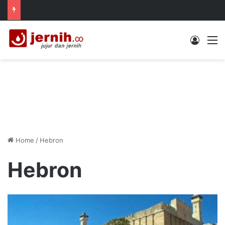
Log In
M
Home
/
Hebron
Hebron