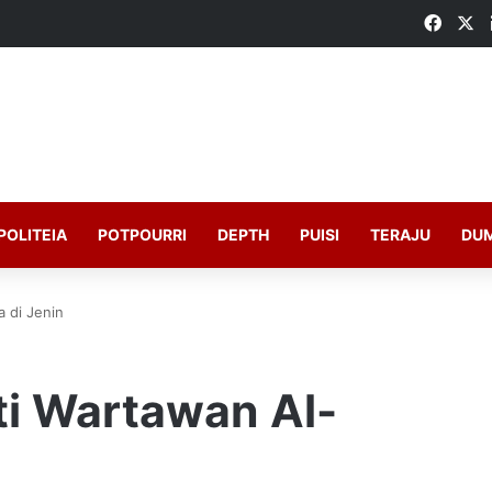
Faceb
X
POLITEIA
POTPOURRI
DEPTH
PUISI
TERAJU
DU
 di Jenin
ti Wartawan Al-