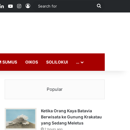
ook
LinkedIn
YouTube
Instagram
Log In
Search
for
M SUMUS
OIKOS
SOLILOKUI
…
Popular
Ketika Orang Kaya Batavia
Berwisata ke Gunung Krakatau
yang Sedang Meletus
2 hours ago