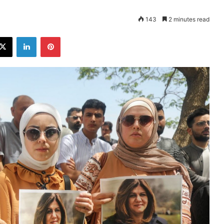
143
2 minutes read
ebook
X
LinkedIn
Pinterest