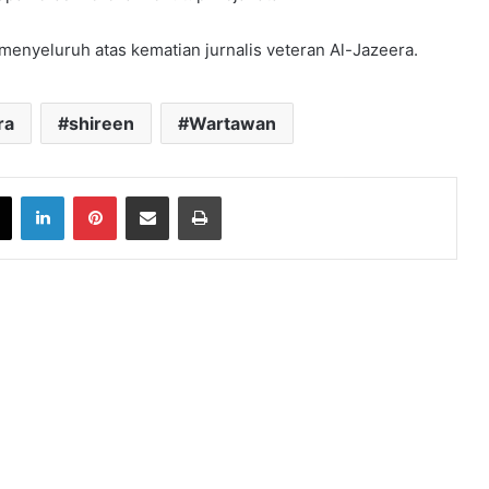
enyeluruh atas kematian jurnalis veteran Al-Jazeera.
ra
shireen
Wartawan
book
X
LinkedIn
Pinterest
Share via Email
Print