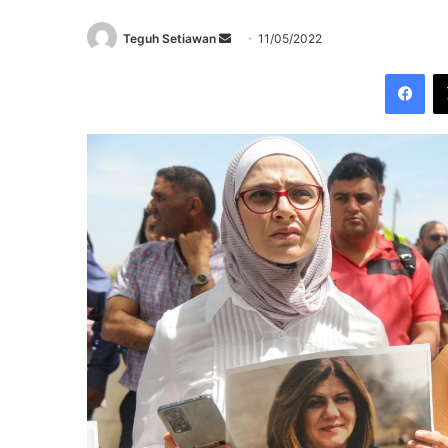
Send
Teguh Setiawan
11/05/2022
an
Fac
email