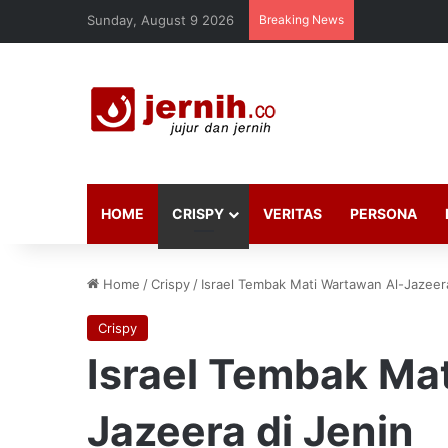
Sunday, August 9 2026
Breaking News
HOME
CRISPY
VERITAS
PERSONA
Home
/
Crispy
/
Israel Tembak Mati Wartawan Al-Jazeera
Crispy
Israel Tembak Ma
Jazeera di Jenin