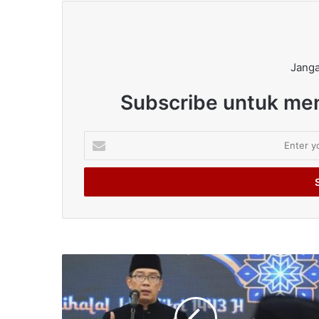
Janga
Subscribe untuk men
Enter
your
Email
address