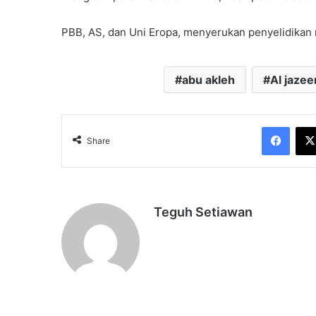
PBB, AS, dan Uni Eropa, menyerukan penyelidikan m
abu akleh
Al jazee
Face
Share
Teguh Setiawan