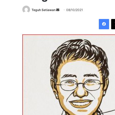
Send
Teguh Setiawan
08/10/2021
an
Fac
email