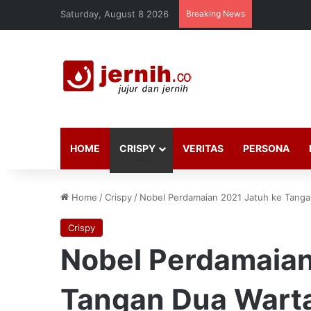
Saturday, August 8 2026
Breaking News
HOME
CRISPY
VERITAS
PERSONA
Home
/
Crispy
/
Nobel Perdamaian 2021 Jatuh ke Tang
Crispy
Nobel Perdamaian
Tangan Dua Wart