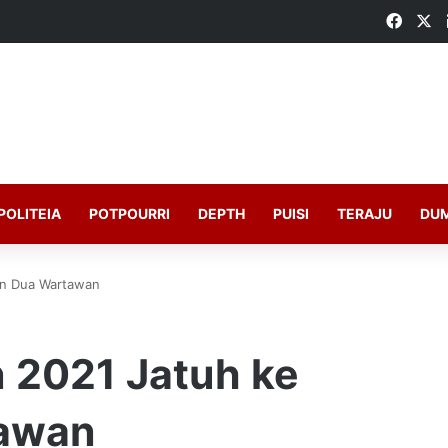
Faceb
X
POLITEIA
POTPOURRI
DEPTH
PUISI
TERAJU
DU
an Dua Wartawan
 2021 Jatuh ke
awan