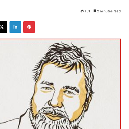
151
2 minutes read
ebook
X
LinkedIn
Pinterest