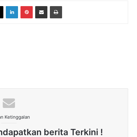
book
X
LinkedIn
Pinterest
Share via Email
Print
n Ketinggalan
dapatkan berita Terkini !