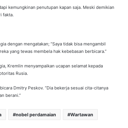
hadapi kemungkinan penutupan kapan saja. Meski demikian
 fakta.
ia dengan mengatakan; “Saya tidak bisa mengambil
mereka yang tewas membela hak kebebasan berbicara.”
ia, Kremlin menyampaikan ucapan selamat kepada
toritas Rusia.
icara Dmitry Peskov. “Dia bekerja sesuai cita-citanya
an berani.”
a
nobel perdamaian
Wartawan