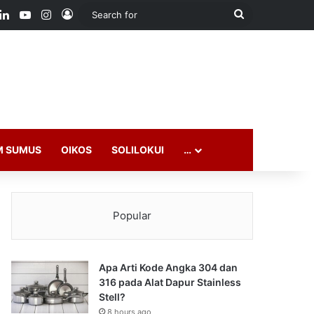
ook
LinkedIn
YouTube
Instagram
Log In
Search
for
M SUMUS
OIKOS
SOLILOKUI
…
Popular
Apa Arti Kode Angka 304 dan
316 pada Alat Dapur Stainless
Stell?
8 hours ago