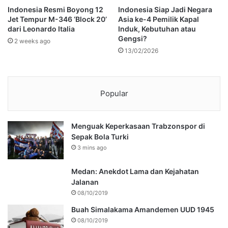
Indonesia Resmi Boyong 12
Indonesia Siap Jadi Negara
Jet Tempur M-346 ‘Block 20’
Asia ke-4 Pemilik Kapal
dari Leonardo Italia
Induk, Kebutuhan atau
Gengsi?
2 weeks ago
13/02/2026
Popular
Menguak Keperkasaan Trabzonspor di
Sepak Bola Turki
3 mins ago
Medan: Anekdot Lama dan Kejahatan
Jalanan
08/10/2019
Buah Simalakama Amandemen UUD 1945
08/10/2019