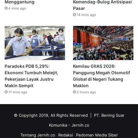
Menggantung
Kemendag-Bulog Antisipasi
Pasar
4 mins ago
14 mins ago
Paradoks PDB 5,29%:
Kemilau GIIAS 2026:
Ekonomi Tumbuh Melejit,
Panggung Megah Otomotif
Pekerjaan Layak Justru
Global di Negeri Tukang
Makin Sempit
Maklon
17 mins ago
2 hours ago
© Copyright 2019, All Rights Reserved | PT. Bening Suar
Komunika
- Jernih.co
Tentang Jernih.co
Redaksi
Pedoman Media Siber