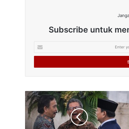
Janga
Subscribe untuk men
Enter
your
Email
address