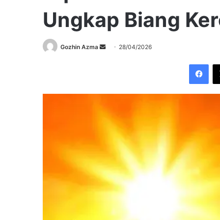
Ungkap Biang Ke
Send
Gozhin Azma
28/04/2026
an
Fac
email