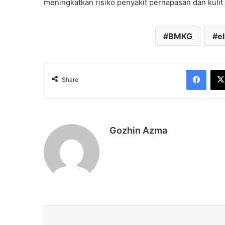
meningkatkan risiko penyakit pernapasan dan kulit
BMKG
el
Face
Share
Gozhin Azma