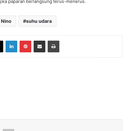
 jika paparan berlangsung terus-menerus.
 Nino
suhu udara
book
X
LinkedIn
Pinterest
Share via Email
Print