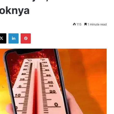
roknya
115
1 minute read
ebook
X
LinkedIn
Pinterest