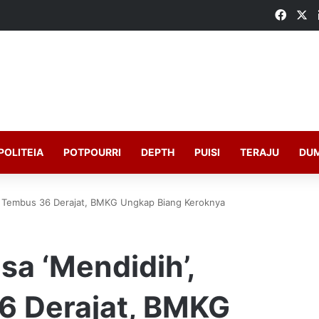
Faceb
X
POLITEIA
POTPOURRI
DEPTH
PUISI
TERAJU
DU
at Tembus 36 Derajat, BMKG Ungkap Biang Keroknya
a ‘Mendidih’,
6 Derajat, BMKG