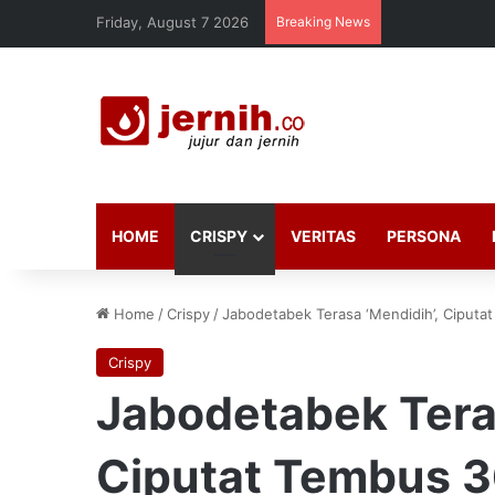
Friday, August 7 2026
Breaking News
HOME
CRISPY
VERITAS
PERSONA
Home
/
Crispy
/
Jabodetabek Terasa ‘Mendidih’, Ciput
Crispy
Jabodetabek Teras
Ciputat Tembus 3