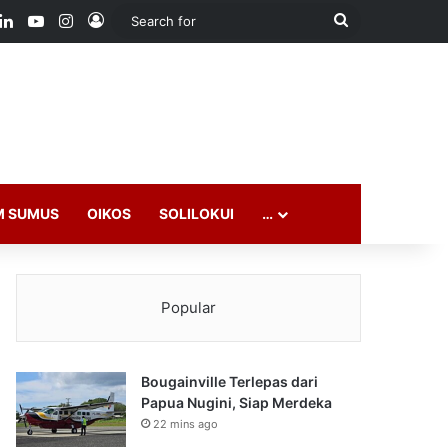
ook
LinkedIn
YouTube
Instagram
Log In
Search
for
M SUMUS
OIKOS
SOLILOKUI
…
Popular
Bougainville Terlepas dari
Papua Nugini, Siap Merdeka
22 mins ago