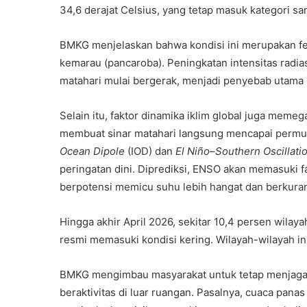
34,6 derajat Celsius, yang tetap masuk kategori san
BMKG menjelaskan bahwa kondisi ini merupakan 
kemarau (pancaroba). Peningkatan intensitas radias
matahari mulai bergerak, menjadi penyebab utama 
Selain itu, faktor dinamika iklim global juga meme
membuat sinar matahari langsung mencapai permuk
Ocean Dipole
(IOD) dan
El Niño–Southern Oscillati
peringatan dini. Diprediksi, ENSO akan memasuki f
berpotensi memicu suhu lebih hangat dan berkura
Hingga akhir April 2026, sekitar 10,4 persen wila
resmi memasuki kondisi kering. Wilayah-wilayah ini
BMKG mengimbau masyarakat untuk tetap menjaga 
beraktivitas di luar ruangan. Pasalnya, cuaca pana