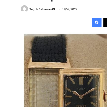
Send
Teguh Setiawan
31/07/2022
an
Fac
email