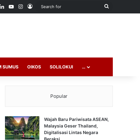
ook
LinkedIn
YouTube
Instagram
Log In
Search
for
M SUMUS
OIKOS
SOLILOKUI
…
Popular
Wajah Baru Pariwisata ASEAN,
Malaysia Geser Thailand,
Digitalisasi Lintas Negara
Beraksi