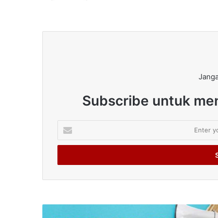
Janga
Subscribe untuk men
Enter
your
Email
address