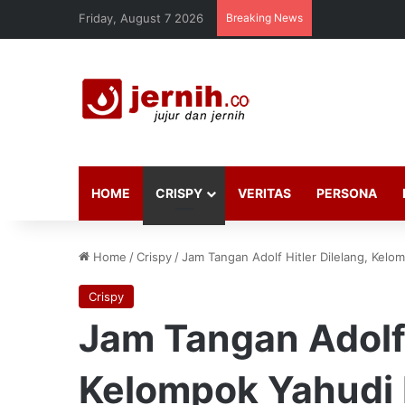
Friday, August 7 2026
Breaking News
HOME
CRISPY
VERITAS
PERSONA
Home
/
Crispy
/
Jam Tangan Adolf Hitler Dilelang, Kel
Crispy
Jam Tangan Adolf 
Kelompok Yahudi