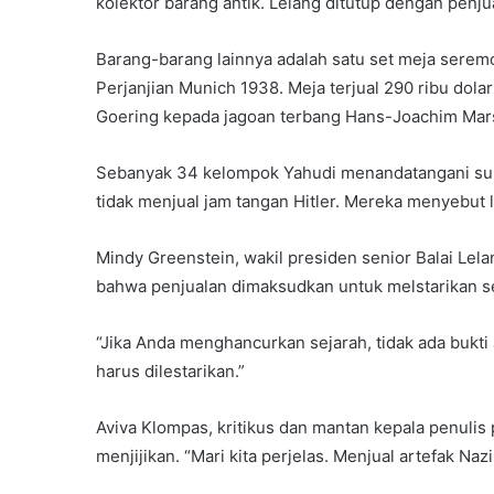
kolektor barang antik. Lelang ditutup dengan penjua
Barang-barang lainnya adalah satu set meja serem
Perjanjian Munich 1938. Meja terjual 290 ribu dola
Goering kepada jagoan terbang Hans-Joachim Marseil
Sebanyak 34 kelompok Yahudi menandatangani sura
tidak menjual jam tangan Hitler. Mereka menyebut le
Mindy Greenstein, wakil presiden senior Balai Le
bahwa penjualan dimaksudkan untuk melstarikan se
“Jika Anda menghancurkan sejarah, tidak ada bukti a
harus dilestarikan.”
Aviva Klompas, kritikus dan mantan kepala penulis 
menjijikan. “Mari kita perjelas. Menjual artefak Na