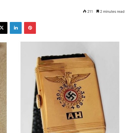
211
2 minutes read
ebook
X
LinkedIn
Pinterest