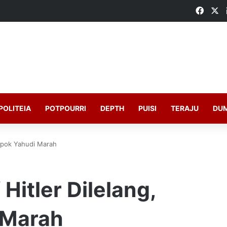
Faceb
X
POLITEIA
POTPOURRI
DEPTH
PUISI
TERAJU
DU
ompok Yahudi Marah
Hitler Dilelang,
 Marah