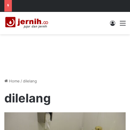
Log In
M
Home
/
dilelang
dilelang