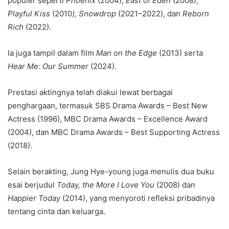
populer seperti
Phoenix
(2004),
East of Eden
(2008),
Playful Kiss
(2010
), Snowdrop
(2021–2022), dan
Reborn
Rich
(2022).
Ia juga tampil dalam film
Man on the Edge
(2013) serta
Hear Me: Our Summer
(2024).
Prestasi aktingnya telah diakui lewat berbagai
penghargaan, termasuk SBS Drama Awards – Best New
Actress (1996), MBC Drama Awards – Excellence Award
(2004), dan MBC Drama Awards – Best Supporting Actress
(2018).
Selain berakting, Jung Hye-young juga menulis dua buku
esai berjudul
Today, the More I Love You
(2008) dan
Happier Today
(2014), yang menyoroti refleksi pribadinya
tentang cinta dan keluarga.