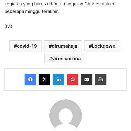
kegiatan yang harus dihadiri pangeran Charles dalam
beberapa minggu terakhir.
(tvl)
covid-19
dirumahaja
Lockdown
virus corona
Facebook
X
LinkedIn
Pinterest
Share via Email
Print