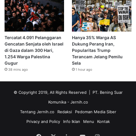
Tercatat 4.091 Pelanggaran
Hanya 35% Warga AS
Gencatan Senjata oleh Israel
Dukung Perang Iran,
di Gaza dalam 300 Hari,
Popularitas Trump
1.254 Warga Palestina
Terancam Jelang Pemilu
Gugur
Sela
38 mins ago
1 hour ago
© Copyright 2019, All Rights Reserved | PT. Bening Suar
Komunika
- Jernih.co
Tentang Jernih.co
Redaksi
Pedoman Media Siber
Privacy and Policy
Info Iklan
Menu
Kontak