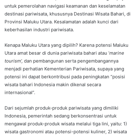
untuk pemerolahan navigasi keamanan dan keselamatan
destinasi pariwisata, khususnya Destinasi Wisata Bahari, di
Provinsi Maluku Utara. Kesalamatan adalah kunci dari
keberhasilan industri pariwisata.
Kenapa Maluku Utara yang dipilih? Karena potensi Maluku
Utara amat besar di dunia pariwisata bahari atau ‘
marine
tourism’,
dan pembangunan serta pengembangannya
menjadi perhatian Kementerian Pariwisata, supaya yang
potensi ini dapat berkontribusi pada peningkatan “posisi
wisata bahari Indonesia makin dikenal secara
internasional”.
Dari sejumlah produk-produk pariwisata yang dimiliki
Indonesia, pemerintah sedang berkonsentrasi untuk
mengawal produk-produk wisata melalui tiga lini, yaitu: 1)
wisata gastronomi atau potensi-potensi kuliner, 2) wisata