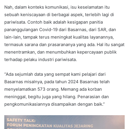
Nah, dalam konteks komunikasi, isu keselamatan itu
sebuah keniscayaan di berbagai aspek, terlebih lagi di
pariwisata. Contoh baik adalah kesigapan panitia
pananggulangan Covid-19 dari Basarnas, dari SAR, dan
lain-lain, tampak terus meningkat kualitas layanannya,
termasuk sarana dan prasarananya yang ada. Hal itu sangat
menentramkan, dan menumbuhkan kepercayaan publik
terhadap pelaku industri pariwisata.
“Ada sejumlah data yang sempat kami pelajari dari
Basarnas misalnya, pada tahun 2024 Basarnas telah
menyelamatkan 573 orang. Memang ada korban
meninggal, begitu juga yang hilang. Penarasian dan
pengkomunikasiannya disampaikan dengan baik.”