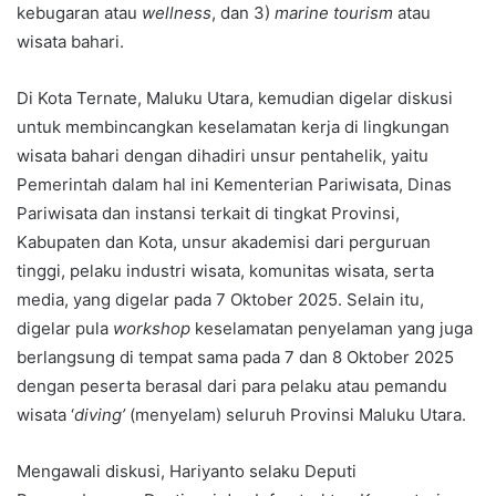
kebugaran atau
wellness
, dan 3)
marine tourism
atau
wisata bahari.
Di Kota Ternate, Maluku Utara, kemudian digelar diskusi
untuk membincangkan keselamatan kerja di lingkungan
wisata bahari dengan dihadiri unsur pentahelik, yaitu
Pemerintah dalam hal ini Kementerian Pariwisata, Dinas
Pariwisata dan instansi terkait di tingkat Provinsi,
Kabupaten dan Kota, unsur akademisi dari perguruan
tinggi, pelaku industri wisata, komunitas wisata, serta
media, yang digelar pada 7 Oktober 2025. Selain itu,
digelar pula
workshop
keselamatan penyelaman yang juga
berlangsung di tempat sama pada 7 dan 8 Oktober 2025
dengan peserta berasal dari para pelaku atau pemandu
wisata ‘
diving’
(menyelam) seluruh Provinsi Maluku Utara.
Mengawali diskusi, Hariyanto selaku Deputi