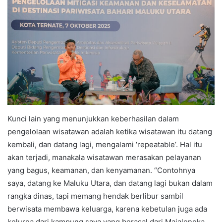
Kunci lain yang menunjukkan keberhasilan dalam
pengelolaan wisatawan adalah ketika wisatawan itu datang
kembali, dan datang lagi, mengalami ‘repeatable’. Hal itu
akan terjadi, manakala wisatawan merasakan pelayanan
yang bagus, keamanan, dan kenyamanan. “Contohnya
saya, datang ke Maluku Utara, dan datang lagi bukan dalam
rangka dinas, tapi memang hendak berlibur sambil
berwisata membawa keluarga, karena kebetulan juga ada
kelurga dari kampung saya yang berasal dari Majalengka,