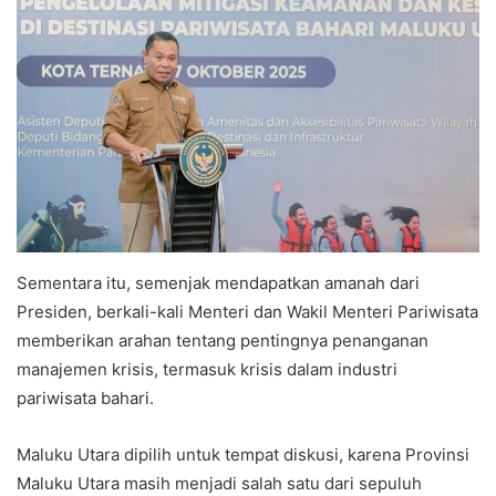
Sementara itu, semenjak mendapatkan amanah dari
Presiden, berkali-kali Menteri dan Wakil Menteri Pariwisata
memberikan arahan tentang pentingnya penanganan
manajemen krisis, termasuk krisis dalam industri
pariwisata bahari.
Maluku Utara dipilih untuk tempat diskusi, karena Provinsi
Maluku Utara masih menjadi salah satu dari sepuluh