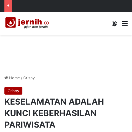
Log In
M
Home
/
Crispy
Crispy
KESELAMATAN ADALAH
KUNCI KEBERHASILAN
PARIWISATA