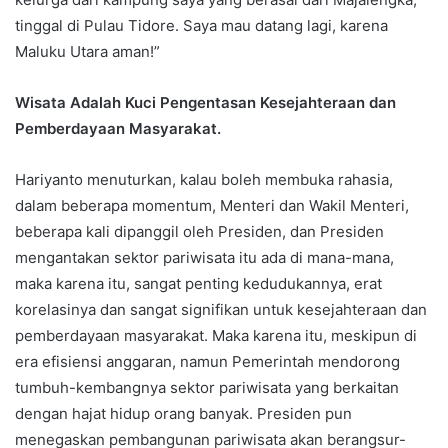
tinggal di Pulau Tidore. Saya mau datang lagi, karena
Maluku Utara aman!”
Wisata Adalah Kuci Pengentasan Kesejahteraan dan
Pemberdayaan Masyarakat.
Hariyanto menuturkan, kalau boleh membuka rahasia,
dalam beberapa momentum, Menteri dan Wakil Menteri,
beberapa kali dipanggil oleh Presiden, dan Presiden
mengantakan sektor pariwisata itu ada di mana-mana,
maka karena itu, sangat penting kedudukannya, erat
korelasinya dan sangat signifikan untuk kesejahteraan dan
pemberdayaan masyarakat. Maka karena itu, meskipun di
era efisiensi anggaran, namun Pemerintah mendorong
tumbuh-kembangnya sektor pariwisata yang berkaitan
dengan hajat hidup orang banyak. Presiden pun
menegaskan pembangunan pariwisata akan berangsur-