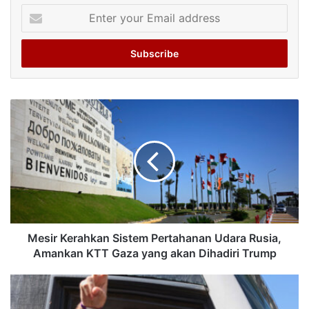
Enter
your
Email
address
Mesir Kerahkan Sistem Pertahanan Udara Rusia,
Amankan KTT Gaza yang akan Dihadiri Trump