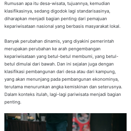
Rumusan apa itu desa-wisata, tujuannya, kemudian
klasifikasinya, sedang digodok lagi standarisasinya,
diharapkan menjadi bagian penting dari pemajuan
kepariwisataan nasional yang berbasis masyarakat lokal.
Banyak perubahan dinamis, yang diyakini pemerintah
merupakan perubahan ke arah pengembangan
kepariwisataan yang betul-betul membumi, yang betul-
betul dimulai dari bawah. Dan ini sejalan juga dengan
klasifikasi pembangunan dari desa atau dari kampung,
yang akan menunjang pada pembangunan ekonominya,
terutama menurunkan angka kemiskinan dan seterusnya.
Dalam konteks itulah, lagi-lagi pariwisata menjadi bagian
penting.