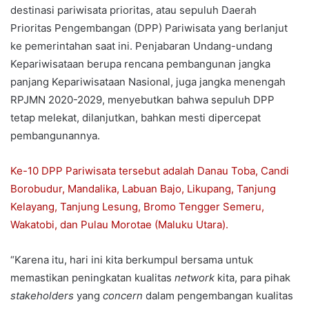
destinasi pariwisata prioritas, atau sepuluh Daerah
Prioritas Pengembangan (DPP) Pariwisata yang berlanjut
ke pemerintahan saat ini. Penjabaran Undang-undang
Kepariwisataan berupa rencana pembangunan jangka
panjang Kepariwisataan Nasional, juga jangka menengah
RPJMN 2020-2029, menyebutkan bahwa sepuluh DPP
tetap melekat, dilanjutkan, bahkan mesti dipercepat
pembangunannya.
Ke-10 DPP Pariwisata tersebut adalah Danau Toba, Candi
Borobudur, Mandalika, Labuan Bajo, Likupang, Tanjung
Kelayang, Tanjung Lesung, Bromo Tengger Semeru,
Wakatobi, dan Pulau Morotae (Maluku Utara).
“Karena itu, hari ini kita berkumpul bersama untuk
memastikan peningkatan kualitas
network
kita, para pihak
stakeholders
yang
concern
dalam pengembangan kualitas