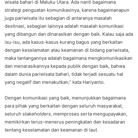
wisata bahari di Maluku Utara. Ada nanti bagaimana
strategi penguatan komunikasinya, karena bagaimanapun
juga pariwisata itu sebagian di antaranya masalah
destinasi, sebagian lainnya adalah masalah komunikasi
yang dibangun dan dinarasikan dengan baik. Kalau saja ada
isu-isu, ada kasus-kasus kurang bagus yang berkaitan
dengan keselamatan atau keamanan di bidang pariwisata,
maka tantangannya adalah bagaimana mengkomunikasikan
dan menarasikannya kepada publik dengan baik, bahwa
dalam dunia pariwisata bahari, tidak terjadi sesuatu hal
yang negatif dan menakutkan,” kata Hariyanto.
Dengan komunikasi yang baik, menunjukkan bagaimana
para pihak yang berkaitan dengan seluruh masyarakat,
seluruh
stakeholders
, memproses serta mengupayakan,
memikirkan terus-menerus peningkatan dan kesadaran
tentang keselamatan dan keamanan di laut.