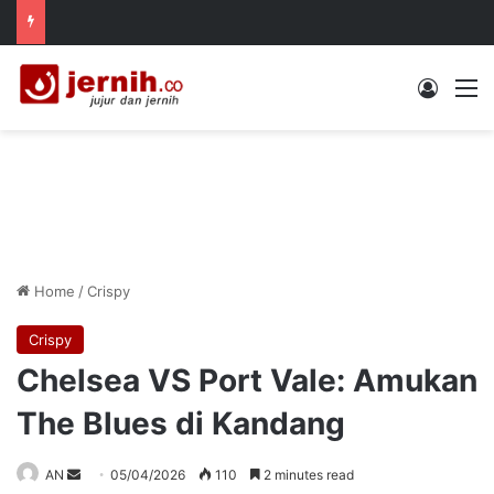
Log In
M
Home
/
Crispy
Crispy
Chelsea VS Port Vale: Amukan
The Blues di Kandang
Send
AN
05/04/2026
110
2 minutes read