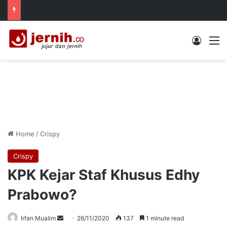
Log In
M
Home
/
Crispy
Crispy
KPK Kejar Staf Khusus Edhy
Prabowo?
Send
Irfan Mualim
26/11/2020
137
1 minute read