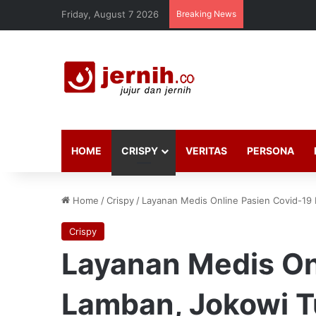
Friday, August 7 2026
Breaking News
HOME
CRISPY
VERITAS
PERSONA
Home
/
Crispy
/
Layanan Medis Online Pasien Covid-19
Crispy
Layanan Medis On
Lamban, Jokowi 