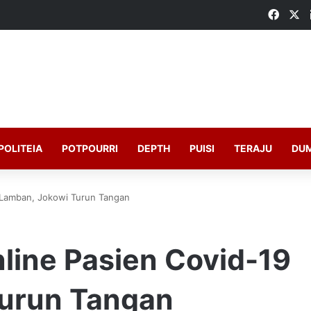
Faceb
X
POLITEIA
POTPOURRI
DEPTH
PUISI
TERAJU
DU
 Lamban, Jokowi Turun Tangan
line Pasien Covid-19
Turun Tangan