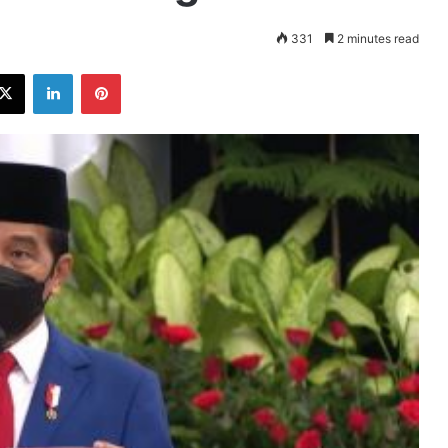
331
2 minutes read
ebook
X
LinkedIn
Pinterest