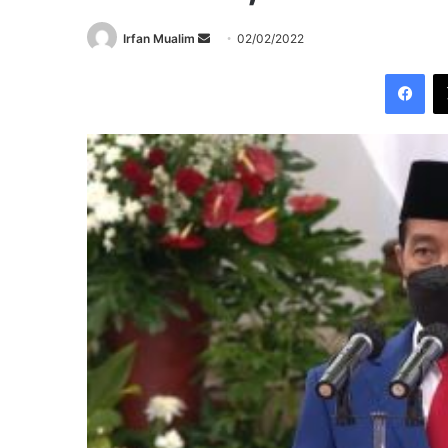
Send
Irfan Mualim
02/02/2022
an
Fac
email