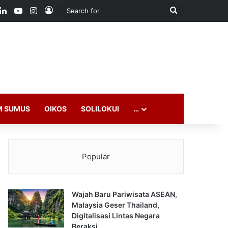
ook
LinkedIn
YouTube
Instagram
Log In
Search
for
M SUMUS
OIKOS
SOLILOKUI
…
Popular
Wajah Baru Pariwisata ASEAN,
Malaysia Geser Thailand,
Digitalisasi Lintas Negara
Beraksi