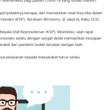
 (Kemenkes) bagi pasien Covid-19 yang isolasi mandiri.
penyebabnya kenapa, dan memastikan obat bisa tiba dalam
Presiden (KSP), Abraham Wirotomo, di Jakarta, Rabu (2/2).
Kepala Staf Kepresidenan (KSP), Moeldoko, saat rapat
 presiden selalu dengan sangat detail memastikan kesiapan
akat dari pandemi sudah berjalan dengan baik.
nya pelayanan kepada masyarakat harus selalu