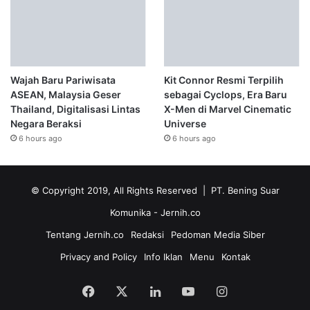
Wajah Baru Pariwisata
Kit Connor Resmi Terpilih
ASEAN, Malaysia Geser
sebagai Cyclops, Era Baru
Thailand, Digitalisasi Lintas
X-Men di Marvel Cinematic
Negara Beraksi
Universe
6 hours ago
6 hours ago
© Copyright 2019, All Rights Reserved | PT. Bening Suar
Komunika
- Jernih.co
Tentang Jernih.co
Redaksi
Pedoman Media Siber
Privacy and Policy
Info Iklan
Menu
Kontak
Facebook
X
LinkedIn
YouTube
Instagram