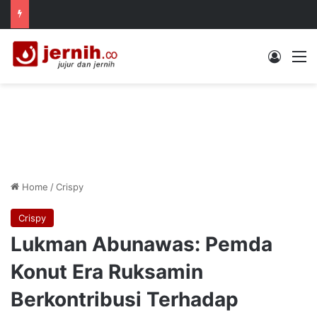
Log In
M
Home
/
Crispy
Crispy
Lukman Abunawas: Pemda
Konut Era Ruksamin
Berkontribusi Terhadap