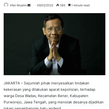
Send
Irfan Mualim
09/02/2022
383
1 minute read
an
email
JAKARTA – Sejumlah pihak menyesalkan tindakan
kekerasan yang dilakukan aparat kepolisian, terhadap
warga Desa Wadas, Kecamatan Bener, Kabupaten
Purworejo, Jawa Tengah, yang menolak desanya dijadikan
lokasi penambangan batu andesit.