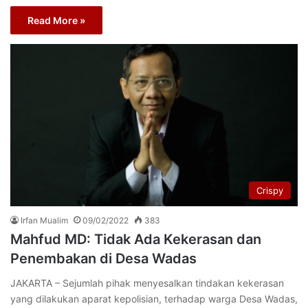
Read More »
Crispy
Irfan Mualim
09/02/2022
383
Mahfud MD: Tidak Ada Kekerasan dan
Penembakan di Desa Wadas
JAKARTA – Sejumlah pihak menyesalkan tindakan kekerasan
yang dilakukan aparat kepolisian, terhadap warga Desa Wadas,