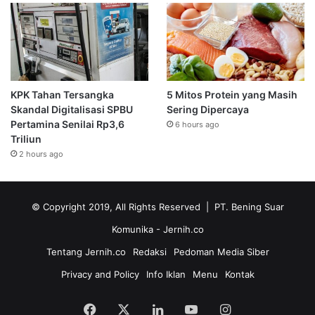
KPK Tahan Tersangka
5 Mitos Protein yang Masih
Skandal Digitalisasi SPBU
Sering Dipercaya
Pertamina Senilai Rp3,6
6 hours ago
Triliun
2 hours ago
© Copyright 2019, All Rights Reserved | PT. Bening Suar
Komunika
- Jernih.co
Tentang Jernih.co
Redaksi
Pedoman Media Siber
Privacy and Policy
Info Iklan
Menu
Kontak
Facebook
X
LinkedIn
YouTube
Instagram