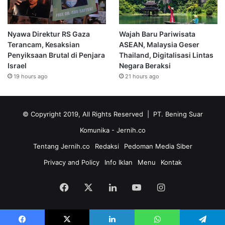
Nyawa Direktur RS Gaza
Wajah Baru Pariwisata
Terancam, Kesaksian
ASEAN, Malaysia Geser
Penyiksaan Brutal di Penjara
Thailand, Digitalisasi Lintas
Israel
Negara Beraksi
19 hours ago
21 hours ago
© Copyright 2019, All Rights Reserved | PT. Bening Suar
Komunika
- Jernih.co
Tentang Jernih.co
Redaksi
Pedoman Media Siber
Privacy and Policy
Info Iklan
Menu
Kontak
Facebook
X
LinkedIn
YouTube
Instagram