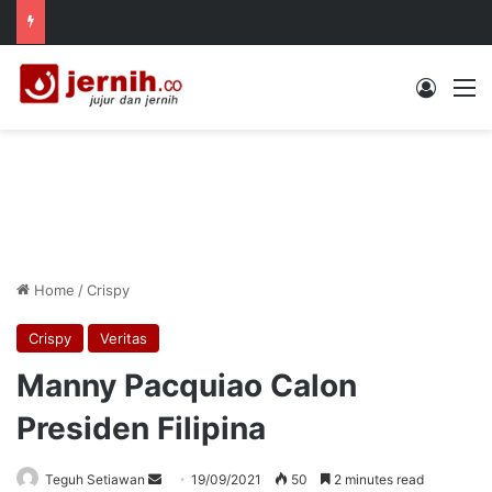
Log In
M
Home
/
Crispy
Crispy
Veritas
Manny Pacquiao Calon
Presiden Filipina
Send
Teguh Setiawan
19/09/2021
50
2 minutes read