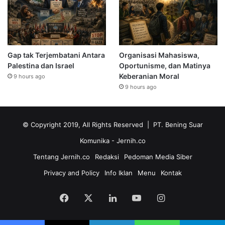
Gap tak Terjembatani Antara
Organisasi Mahasiswa,
Palestina dan Israel
Oportunisme, dan Matinya
Keberanian Moral
9 hours ago
9 hours ago
© Copyright 2019, All Rights Reserved | PT. Bening Suar
Komunika
- Jernih.co
Tentang Jernih.co
Redaksi
Pedoman Media Siber
Privacy and Policy
Info Iklan
Menu
Kontak
Facebook
X
LinkedIn
YouTube
Instagram