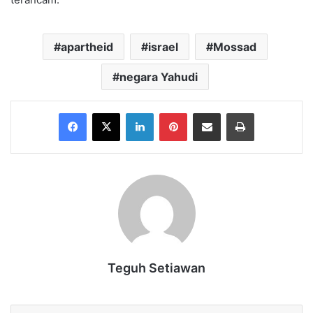
apartheid
israel
Mossad
negara Yahudi
Facebook
X
LinkedIn
Pinterest
Share via Email
Print
Teguh Setiawan