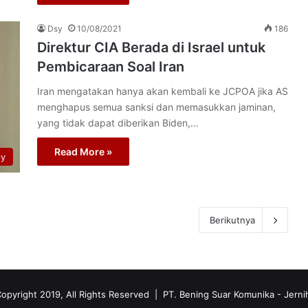
Dsy
10/08/2021
186
Direktur CIA Berada di Israel untuk
Pembicaraan Soal Iran
Iran mengatakan hanya akan kembali ke JCPOA jika AS
menghapus semua sanksi dan memasukkan jaminan,
yang tidak dapat diberikan Biden,…
Read More »
py
Berikutnya
opyright 2019, All Rights Reserved | PT. Bening Suar Komunika
- Jerni