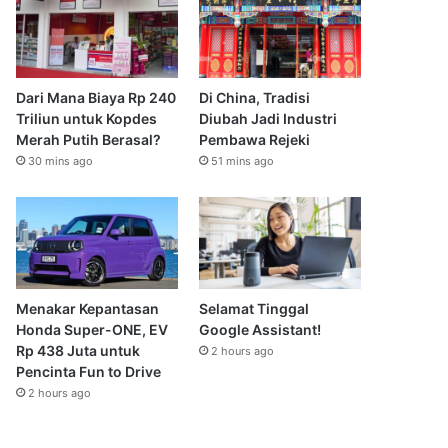
Dari Mana Biaya Rp 240
Di China, Tradisi
Triliun untuk Kopdes
Diubah Jadi Industri
Merah Putih Berasal?
Pembawa Rejeki
30 mins ago
51 mins ago
Menakar Kepantasan
Selamat Tinggal
Honda Super-ONE, EV
Google Assistant!
Rp 438 Juta untuk
2 hours ago
Pencinta Fun to Drive
2 hours ago