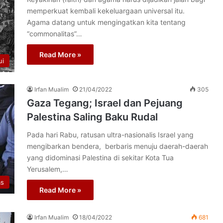
memperkuat kembali kekeluargaan universal itu.
Agama datang untuk mengingatkan kita tentang
“commonalitas”…
Read More »
ui
Irfan Mualim
21/04/2022
305
Gaza Tegang; Israel dan Pejuang
Palestina Saling Baku Rudal
Pada hari Rabu, ratusan ultra-nasionalis Israel yang
mengibarkan bendera, berbaris menuju daerah-daerah
yang didominasi Palestina di sekitar Kota Tua
Yerusalem,…
as
Read More »
Irfan Mualim
18/04/2022
681