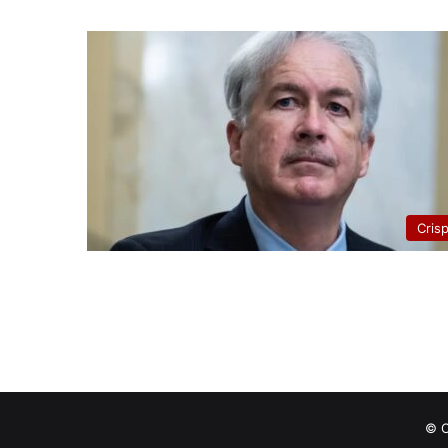
Cris
© C