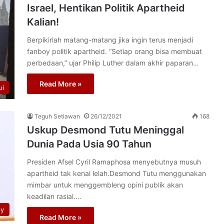
Israel, Hentikan Politik Apartheid
Kalian!
Berpikirlah matang-matang jika ingin terus menjadi
fanboy politik apartheid. “Setiap orang bisa membuat
perbedaan,” ujar Philip Luther dalam akhir paparan…
Read More »
ui
Teguh Setiawan
26/12/2021
168
Uskup Desmond Tutu Meninggal
Dunia Pada Usia 90 Tahun
Presiden Afsel Cyril Ramaphosa menyebutnya musuh
apartheid tak kenal lelah.Desmond Tutu menggunakan
mimbar untuk menggembleng opini publik akan
keadilan rasial.…
py
Read More »