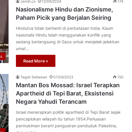
Jernih.co
12/06/2024
174
Nasionalisme Hindu dan Zionisme,
Paham Picik yang Berjalan Seiring
Hindutva tidak berhenti di perbatasan India. Kaum
nasionalis Hindu telah menggunakan konflik yang
sedang berlangsung di Gaza untuk menjelek-jelekkan
umat…
as
Read More »
Teguh Setiawan
07/09/2023
150
Mantan Bos Mossad: Israel Terapkan
Apartheid di Tepi Barat, Eksistensi
Negara Yahudi Terancam
Israel menerapkan politik apartheid di Tepi Barat sejak
pencaplokan wilayah itu tahun 1954.Perluasan
permukiman berarti pengusiran penduduk Palestina,