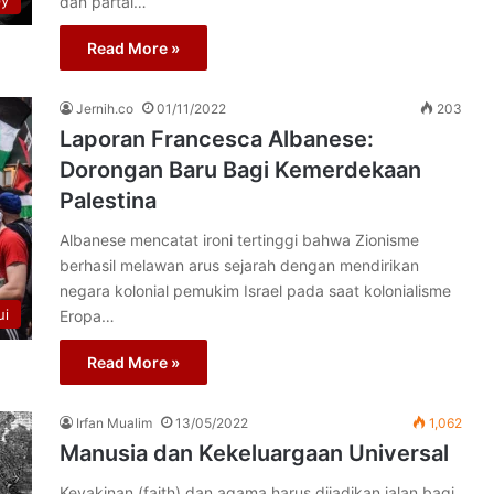
py
dan partai…
Read More »
Jernih.co
01/11/2022
203
Laporan Francesca Albanese:
Dorongan Baru Bagi Kemerdekaan
Palestina
Albanese mencatat ironi tertinggi bahwa Zionisme
berhasil melawan arus sejarah dengan mendirikan
negara kolonial pemukim Israel pada saat kolonialisme
ui
Eropa…
Read More »
Irfan Mualim
13/05/2022
1,062
Manusia dan Kekeluargaan Universal
Keyakinan (faith) dan agama harus dijadikan jalan bagi