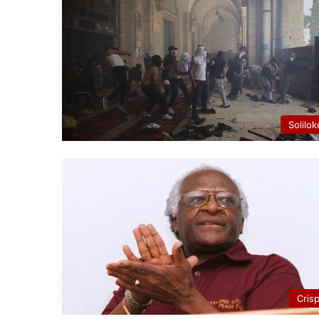
Solilok
Cris