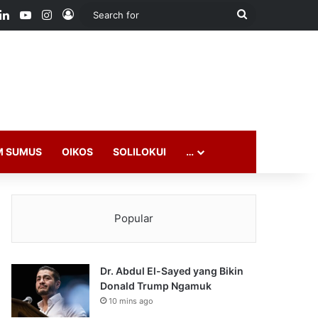
ook
LinkedIn
YouTube
Instagram
Log In
Search
for
M SUMUS
OIKOS
SOLILOKUI
…
Popular
Dr. Abdul El-Sayed yang Bikin
Donald Trump Ngamuk
10 mins ago