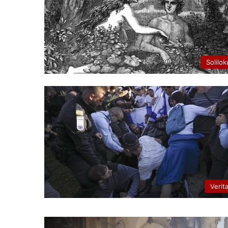
Solilok
Verit