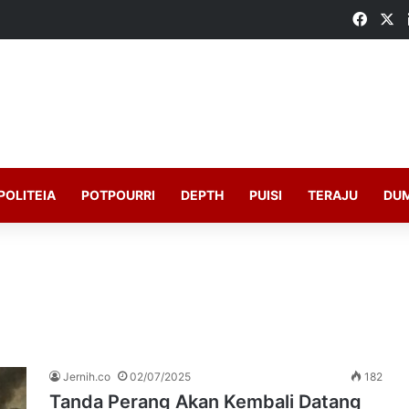
Faceb
X
POLITEIA
POTPOURRI
DEPTH
PUISI
TERAJU
DU
Jernih.co
02/07/2025
182
Tanda Perang Akan Kembali Datang