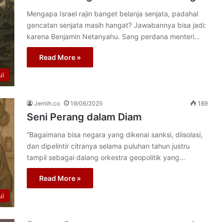
Mengapa Israel rajin banget belanja senjata, padahal
gencatan senjata masih hangat? Jawabannya bisa jadi:
karena Benjamin Netanyahu. Sang perdana menteri…
Read More »
ui
Jernih.co
19/06/2025
189
Seni Perang dalam Diam
“Bagaimana bisa negara yang dikenai sanksi, diisolasi,
dan dipelintir citranya selama puluhan tahun justru
tampil sebagai dalang orkestra geopolitik yang…
Read More »
ui