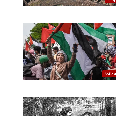
Cris
Solilok