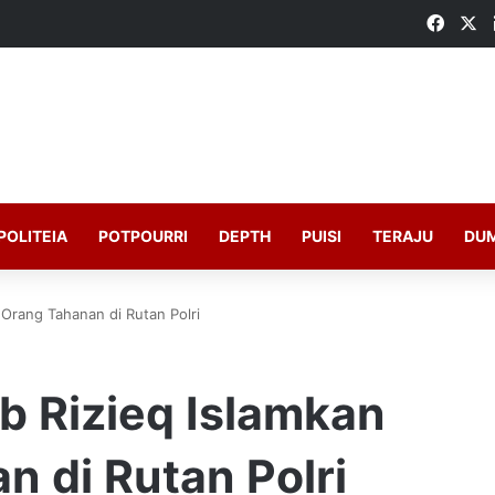
Faceb
X
POLITEIA
POTPOURRI
DEPTH
PUISI
TERAJU
DU
 Orang Tahanan di Rutan Polri
b Rizieq Islamkan
 di Rutan Polri