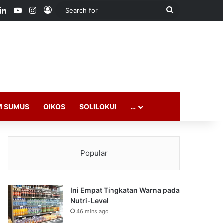
ook
LinkedIn
YouTube
Instagram
Log In
Search
for
M SUMUS
OIKOS
SOLILOKUI
…
Popular
Ini Empat Tingkatan Warna pada
Nutri-Level
46 mins ago