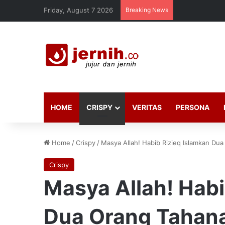
Friday, August 7 2026
Breaking News
HOME
CRISPY
VERITAS
PERSONA
Home
/
Crispy
/
Masya Allah! Habib Rizieq Islamkan Dua
Crispy
Masya Allah! Habi
Dua Orang Tahanan