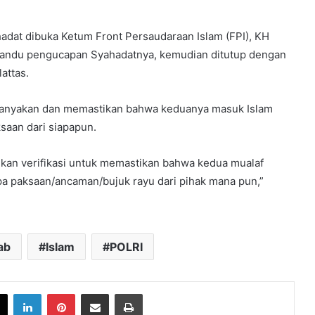
adat dibuka Ketum Front Persaudaraan Islam (FPI), KH
mandu pengucapan Syahadatnya, kemudian ditutup dengan
attas.
anyakan dan memastikan bahwa keduanya masuk Islam
ksaan dari siapapun.
kan verifikasi untuk memastikan bahwa kedua mualaf
a paksaan/ancaman/bujuk rayu dari pihak mana pun,”
ab
Islam
POLRI
book
X
LinkedIn
Pinterest
Share via Email
Print