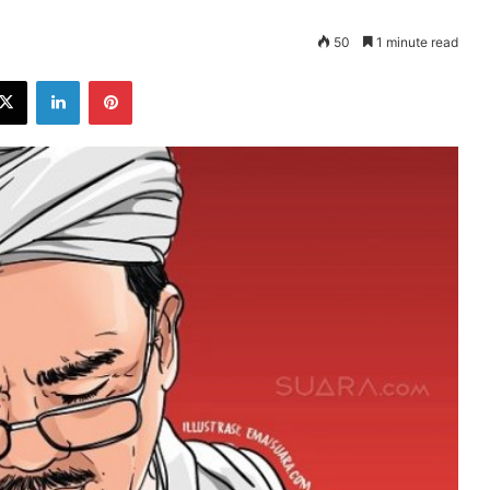
50
1 minute read
ebook
X
LinkedIn
Pinterest