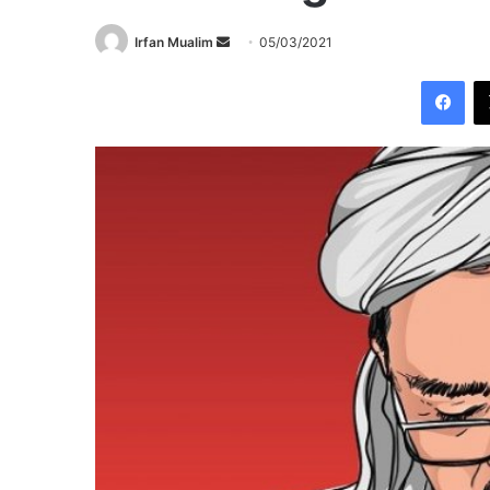
Send
Irfan Mualim
05/03/2021
an
Fac
email