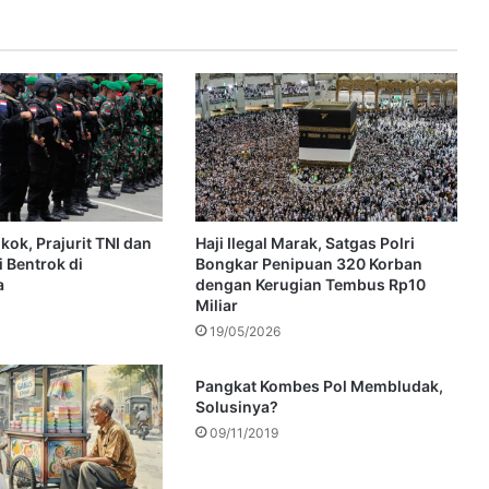
ok, Prajurit TNI dan
Haji Ilegal Marak, Satgas Polri
 Bentrok di
Bongkar Penipuan 320 Korban
a
dengan Kerugian Tembus Rp10
Miliar
19/05/2026
Pangkat Kombes Pol Membludak,
Solusinya?
09/11/2019