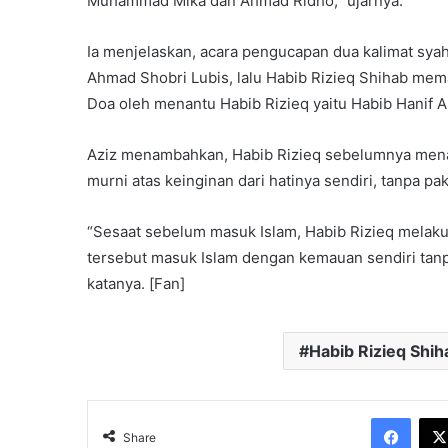
Muhammad Mika dan Ahmad Ridho,” ujarnya.
Ia menjelaskan, acara pengucapan dua kalimat syah
Ahmad Shobri Lubis, lalu Habib Rizieq Shihab me
Doa oleh menantu Habib Rizieq yaitu Habib Hanif Al
Aziz menambahkan, Habib Rizieq sebelumnya men
murni atas keinginan dari hatinya sendiri, tanpa pa
“Sesaat sebelum masuk Islam, Habib Rizieq melaku
tersebut masuk Islam dengan kemauan sendiri tanp
katanya. [Fan]
Habib Rizieq Shih
Face
Share