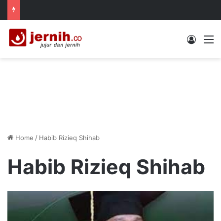
Log In
M
Home
/
Habib Rizieq Shihab
Habib Rizieq Shihab