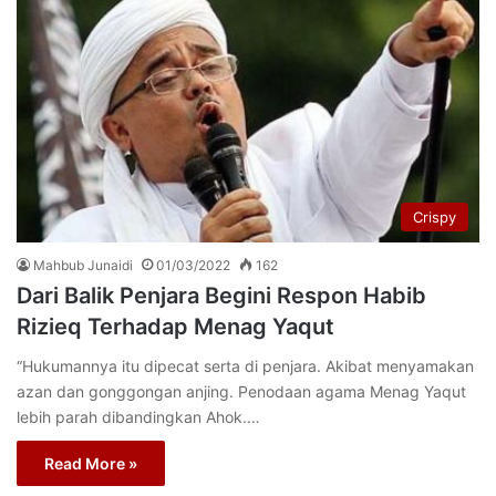
Crispy
Mahbub Junaidi
01/03/2022
162
Dari Balik Penjara Begini Respon Habib
Rizieq Terhadap Menag Yaqut
“Hukumannya itu dipecat serta di penjara. Akibat menyamakan
azan dan gonggongan anjing. Penodaan agama Menag Yaqut
lebih parah dibandingkan Ahok.…
Read More »