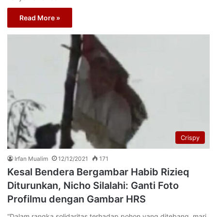
Read More »
Crispy
Irfan Mualim
12/12/2021
171
Kesal Bendera Bergambar Habib Rizieq
Diturunkan, Nicho Silalahi: Ganti Foto
Profilmu dengan Gambar HRS
“Dalam rangka solidaritas terhadap pohon yang ditebang, mari