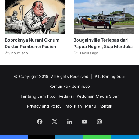
Bobroknya Nurani Oknum
Bougainville Terlepas dari
Dokter Pembenci Pasien
Papua Nugini, Siap Merdeka
9 hours ago
10 hours ago
© Copyright 2019, All Rights Reserved | PT. Bening Suar
Komunika
- Jernih.co
Tentang Jernih.co
Redaksi
Pedoman Media Siber
Privacy and Policy
Info Iklan
Menu
Kontak
Facebook
X
LinkedIn
YouTube
Instagram