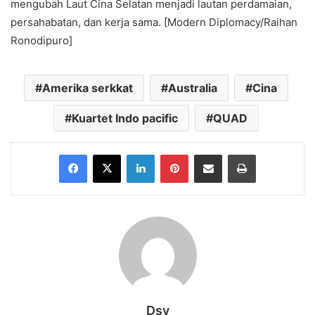
mengubah Laut Cina Selatan menjadi lautan perdamaian,
persahabatan, dan kerja sama. [Modern Diplomacy/Raihan
Ronodipuro]
Amerika serkkat
Australia
Cina
Kuartet Indo pacific
QUAD
Facebook
X
LinkedIn
Pinterest
Share via Email
Print
Dsy