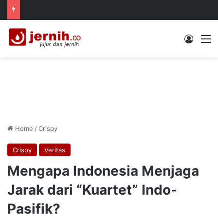
Log In
M
Home
/
Crispy
Crispy
Veritas
Mengapa Indonesia Menjaga
Jarak dari “Kuartet” Indo-
Pasifik?