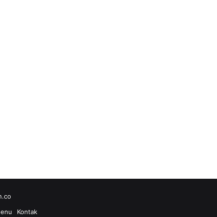
h.co
enu
Kontak