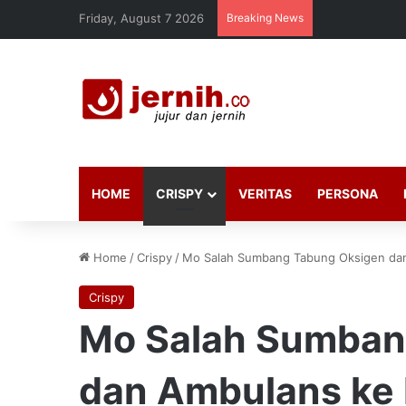
Friday, August 7 2026
Breaking News
HOME
CRISPY
VERITAS
PERSONA
Home
/
Crispy
/
Mo Salah Sumbang Tabung Oksigen dan
Crispy
Mo Salah Sumban
dan Ambulans ke 