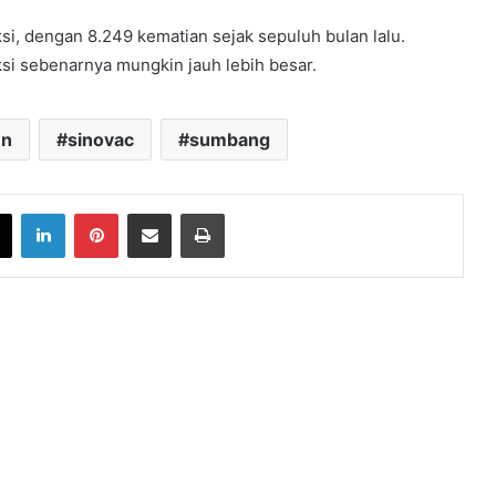
si, dengan 8.249 kematian sejak sepuluh bulan lalu.
si sebenarnya mungkin jauh lebih besar.
en
sinovac
sumbang
book
X
LinkedIn
Pinterest
Share via Email
Print