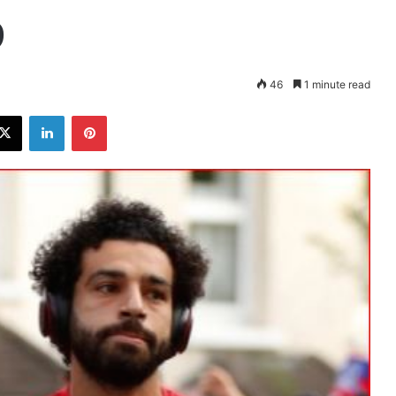
9
46
1 minute read
ebook
X
LinkedIn
Pinterest