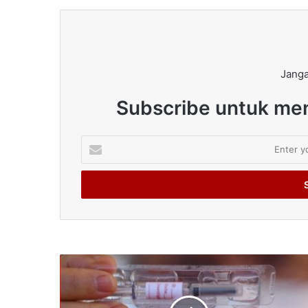
Janga
Subscribe untuk men
Enter
your
Email
address