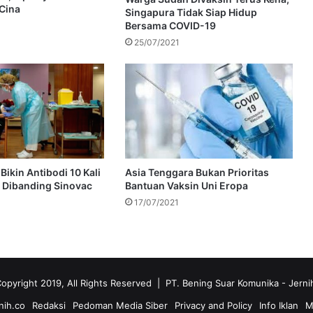
 Cina
Singapura Tidak Siap Hidup
Bersama COVID-19
25/07/2021
 Bikin Antibodi 10 Kali
Asia Tenggara Bukan Prioritas
 Dibanding Sinovac
Bantuan Vaksin Uni Eropa
17/07/2021
opyright 2019, All Rights Reserved | PT. Bening Suar Komunika
- Jerni
nih.co
Redaksi
Pedoman Media Siber
Privacy and Policy
Info Iklan
M