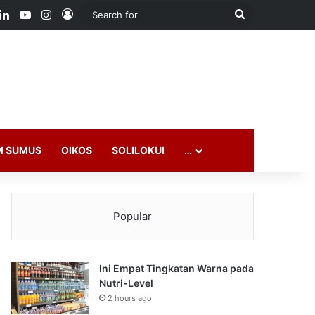
ook
LinkedIn
YouTube
Instagram
Log In
Search
for
M SUMUS
OIKOS
SOLILOKUI
…
Popular
Ini Empat Tingkatan Warna pada
Nutri-Level
2 hours ago