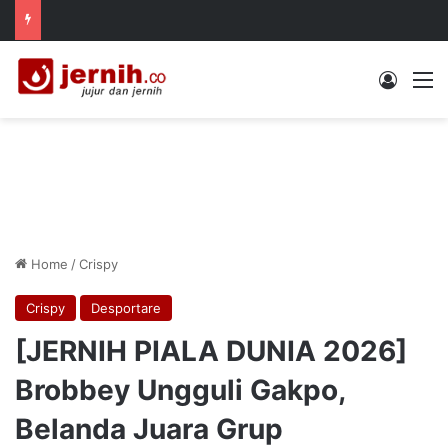
Log In
M
Home
/
Crispy
Crispy
Desportare
[JERNIH PIALA DUNIA 2026]
Brobbey Ungguli Gakpo,
Belanda Juara Grup