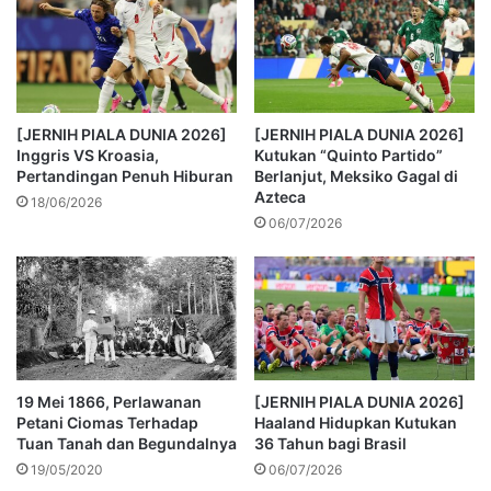
[JERNIH PIALA DUNIA 2026]
[JERNIH PIALA DUNIA 2026]
Inggris VS Kroasia,
Kutukan “Quinto Partido”
Pertandingan Penuh Hiburan
Berlanjut, Meksiko Gagal di
Azteca
18/06/2026
06/07/2026
19 Mei 1866, Perlawanan
[JERNIH PIALA DUNIA 2026]
Petani Ciomas Terhadap
Haaland Hidupkan Kutukan
Tuan Tanah dan Begundalnya
36 Tahun bagi Brasil
19/05/2020
06/07/2026