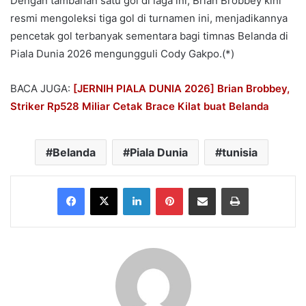
Dengan tambahan satu gol di laga ini, Brian Brobbey kini
resmi mengoleksi tiga gol di turnamen ini, menjadikannya
pencetak gol terbanyak sementara bagi timnas Belanda di
Piala Dunia 2026 mengungguli Cody Gakpo.(*)
BACA JUGA:
[JERNIH PIALA DUNIA 2026] Brian Brobbey,
Striker Rp528 Miliar Cetak Brace Kilat buat Belanda
Belanda
Piala Dunia
tunisia
Facebook
X
LinkedIn
Pinterest
Share via Email
Print