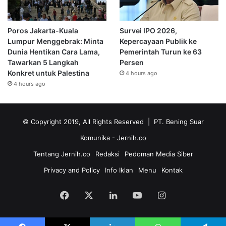
Poros Jakarta-Kuala
Survei IPO 2026,
Lumpur Menggebrak: Minta
Kepercayaan Publik ke
Dunia Hentikan Cara Lama,
Pemerintah Turun ke 63
Tawarkan 5 Langkah
Persen
Konkret untuk Palestina
4 hours ago
4 hours ago
© Copyright 2019, All Rights Reserved | PT. Bening Suar
Komunika
- Jernih.co
Tentang Jernih.co
Redaksi
Pedoman Media Siber
Privacy and Policy
Info Iklan
Menu
Kontak
Facebook
X
LinkedIn
YouTube
Instagram