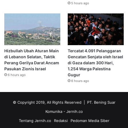
5 hours ago
Hizbullah Ubah Aturan Main
Tercatat 4.091 Pelanggaran
di Lebanon Selatan, Taktik
Gencatan Senjata oleh Israel
Perang Gerilya Darat Ancam
di Gaza dalam 300 Hari,
Pasukan Zionis Israel
1.254 Warga Palestina
Gugur
6 hours ago
6 hours ago
© Copyright 2019, All Rights Reserved | PT. Bening Suar
Komunika
- Jernih.co
Tentang Jernih.co
Redaksi
Pedoman Media Siber