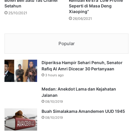
Boleh Beli Satu Tas Chanel
Kembali ke Era ‘Low Profile’
Setahun
Seperti di Masa Deng
Xiaoping”
25/10/2021
26/06/2021
Popular
Diperiksa Hampir Sehari Penuh, Senator
Rafiq Al Amri Dicecar 30 Pertanyaan
3 hours ago
Medan: Anekdot Lama dan Kejahatan
Jalanan
08/10/2019
Buah Simalakama Amandemen UUD 1945
08/10/2019