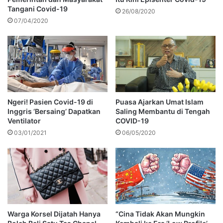
Tangani Covid-19
26/08/2020
07/04/2020
Ngeri! Pasien Covid-19 di
Puasa Ajarkan Umat Islam
Inggris ‘Bersaing’ Dapatkan
Saling Membantu di Tengah
Ventilator
COVID-19
03/01/2021
06/05/2020
Warga Korsel Dijatah Hanya
“Cina Tidak Akan Mungkin