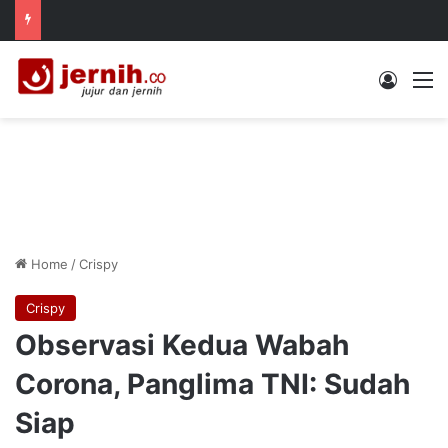
Log In
M
Home
/
Crispy
Crispy
Observasi Kedua Wabah
Corona, Panglima TNI: Sudah
Siap