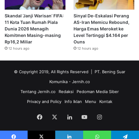
Skandal ‘Janji Warisan’ FIFA:
Sinyal De-Eskalasi Perang
11 Kota Tuan Rumah Piala
AS-Iran Memicu Rebound,
Dunia 2026 Menagih
Harga Emas Meroket ke
Komitmen Masing-masing
Level Tertinggi $4.164 per
Rp16,2 Miliar
Ouns
12 hours ago
12 hours ago
© Copyright 2019, All Rights Reserved | PT. Bening Suar
Komunika
- Jernih.co
Tentang Jernih.co
Redaksi
Pedoman Media Siber
Privacy and Policy
Info Iklan
Menu
Kontak
Facebook
X
LinkedIn
YouTube
Instagram