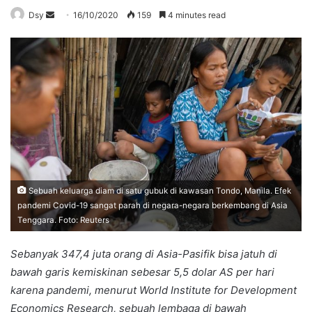
Send
Dsy
16/10/2020
159
4 minutes read
an
email
Sebuah keluarga diam di satu gubuk di kawasan Tondo, Manila. Efek
pandemi Covid-19 sangat parah di negara-negara berkembang di Asia
Tenggara. Foto: Reuters
Sebanyak 347,4 juta orang di Asia-Pasifik bisa jatuh di
bawah garis kemiskinan sebesar 5,5 dolar AS per hari
karena pandemi, menurut World Institute for Development
Economics Research, sebuah lembaga di bawah