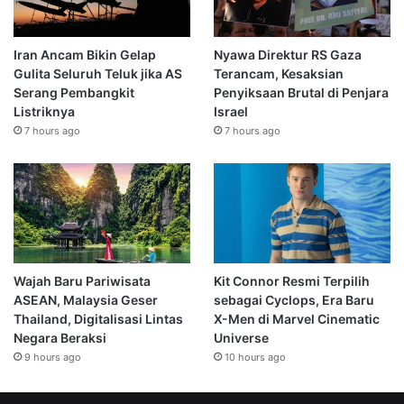
Iran Ancam Bikin Gelap
Nyawa Direktur RS Gaza
Gulita Seluruh Teluk jika AS
Terancam, Kesaksian
Serang Pembangkit
Penyiksaan Brutal di Penjara
Listriknya
Israel
7 hours ago
7 hours ago
Wajah Baru Pariwisata
Kit Connor Resmi Terpilih
ASEAN, Malaysia Geser
sebagai Cyclops, Era Baru
Thailand, Digitalisasi Lintas
X-Men di Marvel Cinematic
Negara Beraksi
Universe
9 hours ago
10 hours ago