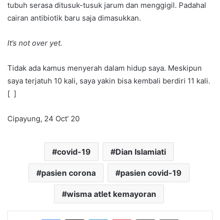
tubuh serasa ditusuk-tusuk jarum dan menggigil. Padahal
cairan antibiotik baru saja dimasukkan.
It’s not over yet.
Tidak ada kamus menyerah dalam hidup saya. Meskipun
saya terjatuh 10 kali, saya yakin bisa kembali berdiri 11 kali.
[ ]
Cipayung, 24 Oct’ 20
covid-19
Dian Islamiati
pasien corona
pasien covid-19
wisma atlet kemayoran
Facebook
X
LinkedIn
Pinterest
Share via Email
Print