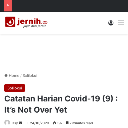
Log In
M
Home
/
Solilokui
Solilokui
Catatan Harian Covid-19 (9) :
It’s Not Over Yet
Send
Dsy
24/10/2020
197
2 minutes read