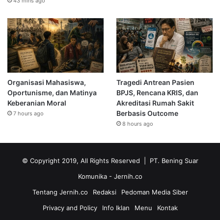
43 mins ago
Organisasi Mahasiswa,
Tragedi Antrean Pasien
Oportunisme, dan Matinya
BPJS, Rencana KRIS, dan
Keberanian Moral
Akreditasi Rumah Sakit
Berbasis Outcome
7 hours ago
8 hours ago
© Copyright 2019, All Rights Reserved | PT. Bening Suar
Komunika
- Jernih.co
Tentang Jernih.co
Redaksi
Pedoman Media Siber
Privacy and Policy
Info Iklan
Menu
Kontak