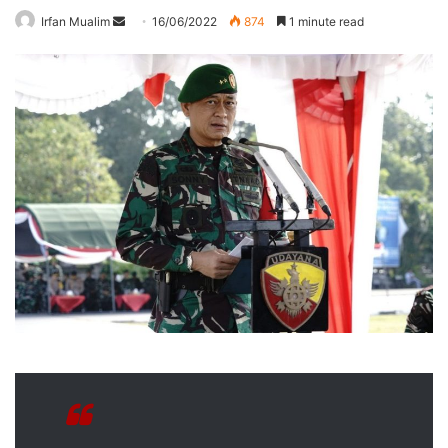
Send
Irfan Mualim
16/06/2022
874
1 minute read
an
email