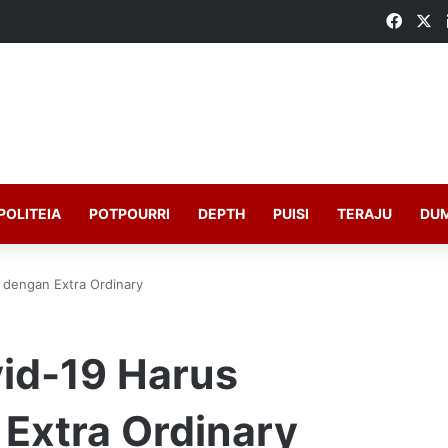
Faceb
X
POLITEIA
POTPOURRI
DEPTH
PUISI
TERAJU
DU
 dengan Extra Ordinary
vid-19 Harus
 Extra Ordinary