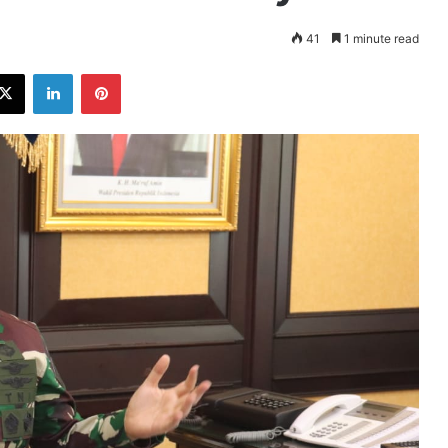
41
1 minute read
ebook
X
LinkedIn
Pinterest