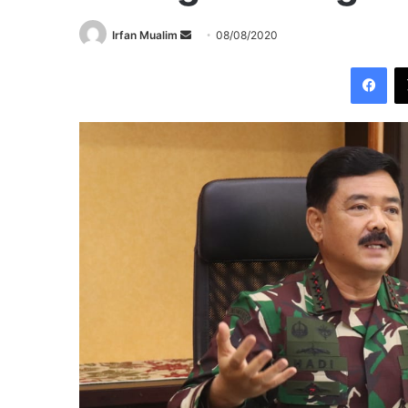
Send
Irfan Mualim
08/08/2020
an
Fac
email