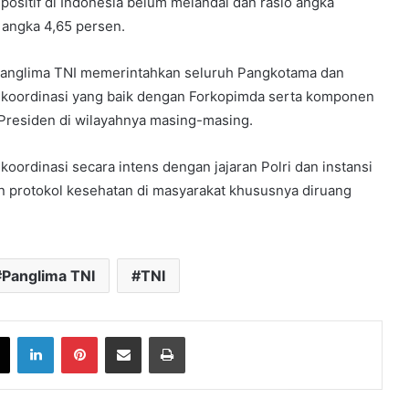
 positif di Indonesia belum melandai dan rasio angka
 angka 4,65 persen.
 Panglima TNI memerintahkan seluruh Pangkotama dan
koordinasi yang baik dengan Forkopimda serta komponen
Presiden di wilayahnya masing-masing.
ordinasi secara intens dengan jajaran Polri dan instansi
an protokol kesehatan di masyarakat khususnya diruang
Panglima TNI
TNI
book
X
LinkedIn
Pinterest
Share via Email
Print