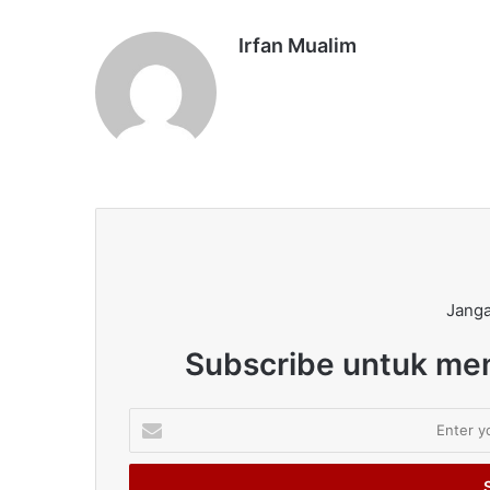
Irfan Mualim
Janga
Subscribe untuk men
Enter
your
Email
address