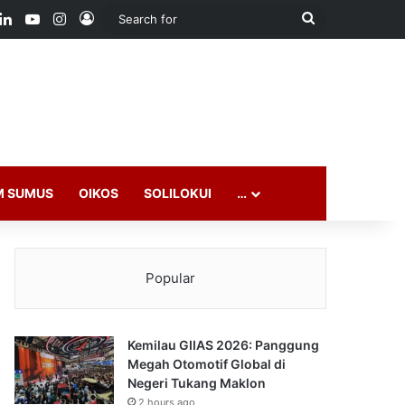
ook
LinkedIn
YouTube
Instagram
Log In
Search
for
M SUMUS
OIKOS
SOLILOKUI
…
Popular
Kemilau GIIAS 2026: Panggung
Megah Otomotif Global di
Negeri Tukang Maklon
2 hours ago