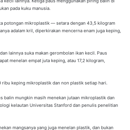
a kecil lainnya. Ketiga paus menggunakan piring balin di
emukan pada kuku manusia.
uta potongan mikroplastik — setara dengan 43,5 kilogram
manya adalam kril, diperkirakan mencerna enam juga keping,
 dan lainnya suka makan gerombolan ikan kecil. Paus
apat menelan empat juta keping, atau 17,2 kilogram,
ibu keping mikroplastik dan non plastik setiap hari.
aus balin mungkin masih menekan jutaan mikroplastik dan
ologi kelautan Universitas Stanford dan penulis penelitian
ekan mangsanya yang juga menelan plastik, dan bukan