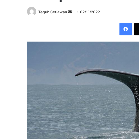
Send
Teguh Setiawan
02/11/2022
an
Fac
email