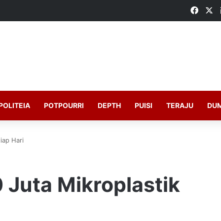
Faceb
X
POLITEIA
POTPOURRI
DEPTH
PUISI
TERAJU
DU
iap Hari
0 Juta Mikroplastik