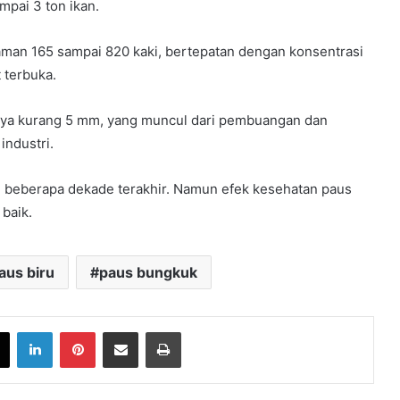
mpai 3 ton ikan.
man 165 sampai 820 kaki, bertepatan dengan konsentrasi
t terbuka.
ngnya kurang 5 mm, yang muncul dari pembuangan dan
ndustri.
am beberapa dekade terakhir. Namun efek kesehatan paus
baik.
aus biru
paus bungkuk
book
X
LinkedIn
Pinterest
Share via Email
Print