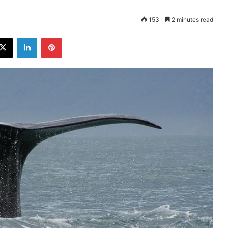
153
2 minutes read
ebook
X
LinkedIn
Pinterest