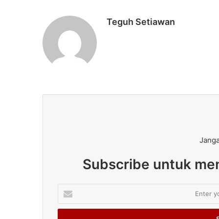
Teguh Setiawan
Janga
Subscribe untuk men
Enter
your
Email
address