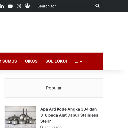
ook
LinkedIn
YouTube
Instagram
Log In
Search
for
M SUMUS
OIKOS
SOLILOKUI
…
Popular
Apa Arti Kode Angka 304 dan
316 pada Alat Dapur Stainless
Stell?
8 hours ago