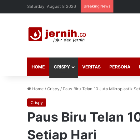
Saturday, August 8 2026
Breaking News
HOME
CRISPY
VERITAS
PERSONA
Home
/
Crispy
/
Paus Biru Telan 10 Juta Mikroplastik Set
Crispy
Paus Biru Telan 1
Setiap Hari