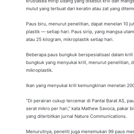
krustasea mirip udang yang disebut krill dan mangs
mulut yang terbuat dari keratin atau zat yang dit
Paus biru, menurut penelitian, dapat menelan 10 j
plastik — setiap hari. Paus sirip, yang mangsa uta
atau 25 kilogram, mikroplastik setiap hari.
Beberapa paus bungkuk berspesialisasi dalam krill
bungkuk yang menyukai krill, menurut penelitian, d
mikroplastik.
Ikan yang menyukai krill kemungkinan menelan 200 r
“Di perairan cukup tercemar di Pantai Barat AS, p
serat mikro per hari,” kata Mathew Savoca, pakar bi
yang diterbitkan jurnal Nature Communications.
Menurutnya, peneliti juga menemukan 99 paus men