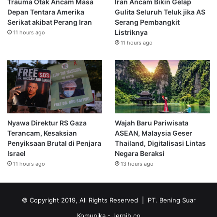
Trauma Otak Ancam Masa
Iran Ancam Bikin Gelap
Depan Tentara Amerika
Gulita Seluruh Teluk jika AS
Serikat akibat Perang Iran
Serang Pembangkit
Listriknya
11 hours ago
11 hours ago
Nyawa Direktur RS Gaza
Wajah Baru Pariwisata
Terancam, Kesaksian
ASEAN, Malaysia Geser
Penyiksaan Brutal di Penjara
Thailand, Digitalisasi Lintas
Israel
Negara Beraksi
11 hours ago
13 hours ago
© Copyright 2019, All Rights Reserved | PT. Bening Suar
Komunika
- Jernih.co