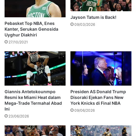
Jayson Tatum is Back!
Pebasket Top NBA, Enes
09/03/2026
Kanter, Serukan Genosida
Uyghur Diakhiri
27/10/2021
Giannis Antetokounmpo
Presiden AS Donald Trump
Resmi ke Miami Heat dalam
Disoraki Ejekan Fans New
Mega-Trade Termahal Abad
York Knicks di Final NBA
Ini
09/06/2026
23/06/2026