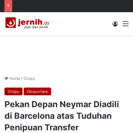
Log In
M
Home
/
Crispy
Crispy
Desportare
Pekan Depan Neymar Diadili
di Barcelona atas Tuduhan
Penipuan Transfer