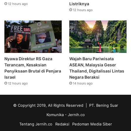
Listriknya
12 hours ago
12 hours ago
Nyawa Direktur RS Gaza
Wajah Baru Pariwisata
Terancam, Kesaksian
ASEAN, Malaysia Geser
Penyiksaan Brutal di Penjara
Thailand, Digitalisasi Lintas
Israel
Negara Beraksi
12 hours ago
14 hours ago
© Copyright 2019, All Rights Reserved | PT. Bening Suar
Komunika
- Jernih.co
Tentang Jernih.co
Redaksi
Pedoman Media Siber