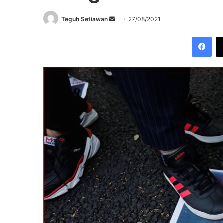
Send
Teguh Setiawan
27/08/2021
an
Fac
email