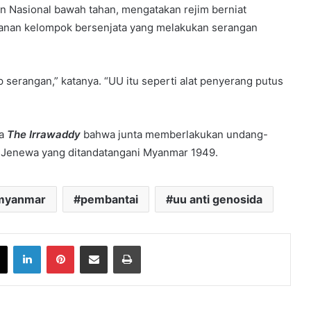
n Nasional bawah tahan, mengatakan rejim berniat
anan kelompok bersenjata yang melakukan serangan
p serangan,” katanya. “UU itu seperti alat penyerang putus
da
The Irrawaddy
bahwa junta memberlakukan undang-
 Jenewa yang ditandatangani Myanmar 1949.
myanmar
pembantai
uu anti genosida
book
X
LinkedIn
Pinterest
Share via Email
Print