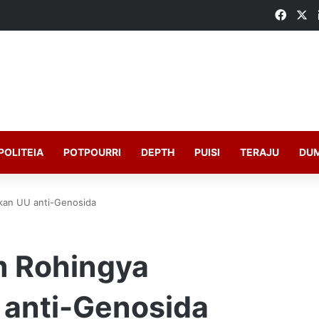
Faceb
X
POLITEIA
POTPOURRI
DEPTH
PUISI
TERAJU
DU
kan UU anti-Genosida
m Rohingya
anti-Genosida