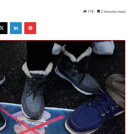
176
2 minutes read
ebook
X
LinkedIn
Pinterest