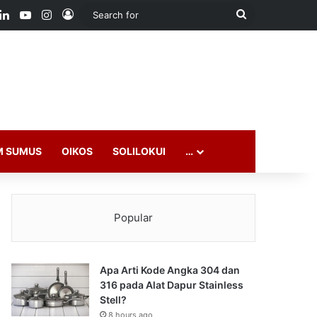
ook
LinkedIn
YouTube
Instagram
Log In
Search
for
M SUMUS
OIKOS
SOLILOKUI
…
Popular
Apa Arti Kode Angka 304 dan
316 pada Alat Dapur Stainless
Stell?
8 hours ago