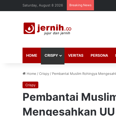
Saturday, August 8 2026
Breaking News
HOME
CRISPY
VERITAS
PERSONA
Home
/
Crispy
/
Pembantai Muslim Rohingya Mengesah
Crispy
Pembantai Musli
Mengesahkan UU 