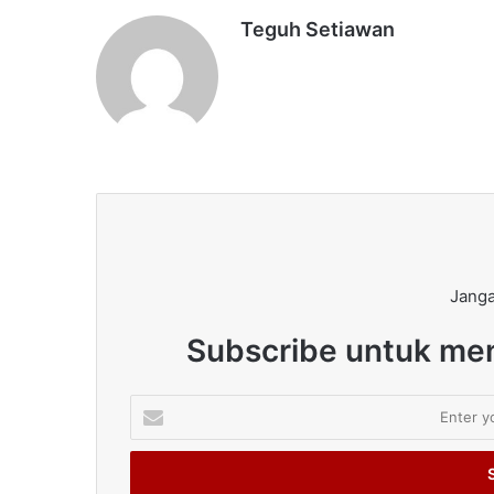
Teguh Setiawan
Janga
Subscribe untuk men
Enter
your
Email
address