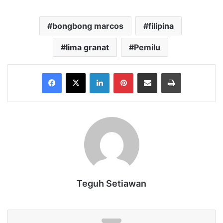
bongbong marcos
filipina
lima granat
Pemilu
Facebook
X
LinkedIn
Pinterest
Share via Email
Print
Teguh Setiawan