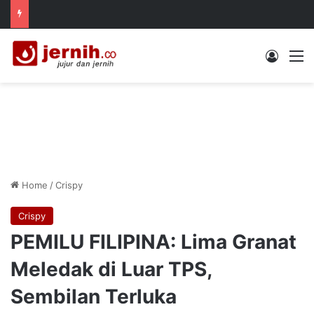
Log In
M
Home
/
Crispy
Crispy
PEMILU FILIPINA: Lima Granat
Meledak di Luar TPS,
Sembilan Terluka