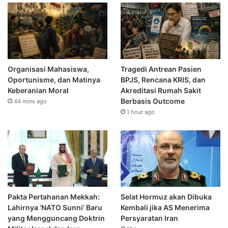
Organisasi Mahasiswa,
Tragedi Antrean Pasien
Oportunisme, dan Matinya
BPJS, Rencana KRIS, dan
Keberanian Moral
Akreditasi Rumah Sakit
Berbasis Outcome
44 mins ago
1 hour ago
Pakta Pertahanan Mekkah:
Selat Hormuz akan Dibuka
Lahirnya ‘NATO Sunni’ Baru
Kembali jika AS Menerima
yang Mengguncang Doktrin
Persyaratan Iran