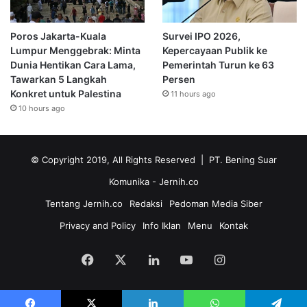
Poros Jakarta-Kuala
Survei IPO 2026,
Lumpur Menggebrak: Minta
Kepercayaan Publik ke
Dunia Hentikan Cara Lama,
Pemerintah Turun ke 63
Tawarkan 5 Langkah
Persen
Konkret untuk Palestina
11 hours ago
10 hours ago
© Copyright 2019, All Rights Reserved | PT. Bening Suar
Komunika
- Jernih.co
Tentang Jernih.co
Redaksi
Pedoman Media Siber
Privacy and Policy
Info Iklan
Menu
Kontak
Facebook
X
LinkedIn
YouTube
Instagram