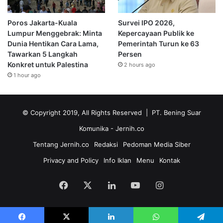
Poros Jakarta-Kuala
Survei IPO 2026,
Lumpur Menggebrak: Minta
Kepercayaan Publik ke
Dunia Hentikan Cara Lama,
Pemerintah Turun ke 63
Tawarkan 5 Langkah
Persen
Konkret untuk Palestina
2 hours ago
1 hour ago
© Copyright 2019, All Rights Reserved | PT. Bening Suar
Komunika
- Jernih.co
Tentang Jernih.co
Redaksi
Pedoman Media Siber
Privacy and Policy
Info Iklan
Menu
Kontak
Facebook
X
LinkedIn
YouTube
Instagram