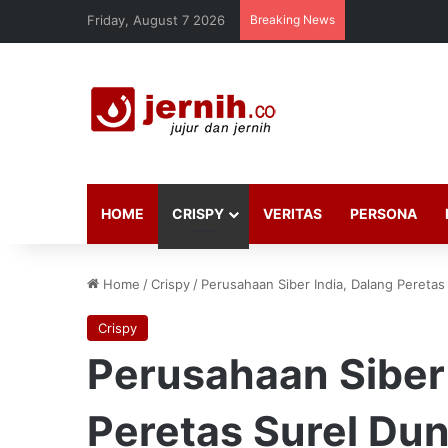
Friday, August 7 2026
Breaking News
HOME
CRISPY
VERITAS
PERSONA
Home
/
Crispy
/
Perusahaan Siber India, Dalang Peretas
Crispy
Perusahaan Siber 
Peretas Surel Dun