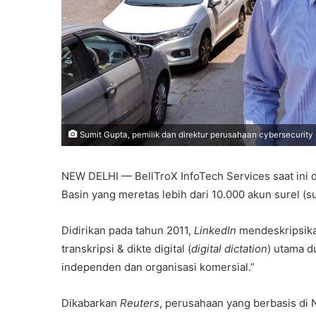
Sumit Gupta, pemilik dan direktur perusahaan cybersecurity Be
NEW DELHI — BellTroX InfoTech Services saat ini d
Basin yang meretas lebih dari 10.000 akun surel (su
Didirikan pada tahun 2011,
LinkedIn
mendeskripsika
transkripsi & dikte digital (
digital dictation
) utama du
independen dan organisasi komersial.”
Dikabarkan
Reuters
, perusahaan yang berbasis di 