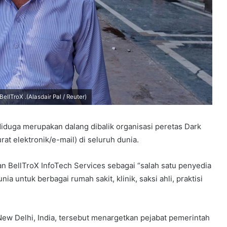
llTroX .(Alasdair Pal / Reuter)
iduga merupakan dalang dibalik organisasi peretas Dark
rat elektronik/e-mail) di seluruh dunia.
n BellTroX InfoTech Services sebagai “salah satu penyedia
nia untuk berbagai rumah sakit, klinik, saksi ahli, praktisi
New Delhi, India, tersebut menargetkan pejabat pemerintah