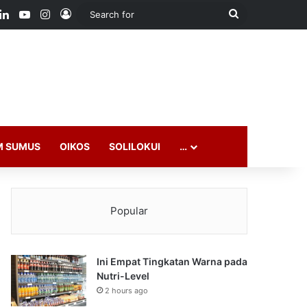
ook
LinkedIn
YouTube
Instagram
Log In
Search
for
M SUMUS
OIKOS
SOLILOKUI
…
Popular
Ini Empat Tingkatan Warna pada
Nutri-Level
2 hours ago