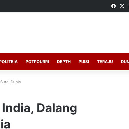
Faceb
X
POLITEIA
POTPOURRI
DEPTH
PUISI
TERAJU
DU
 Surel Dunia
India, Dalang
ia