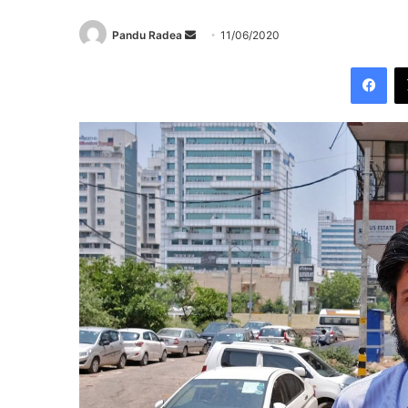
Send
Pandu Radea
11/06/2020
an
Fac
email