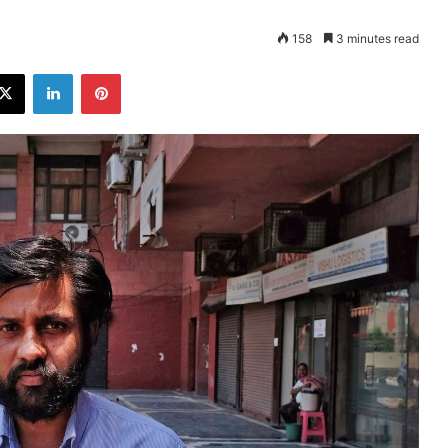
158
3 minutes read
ebook
X
LinkedIn
Pinterest