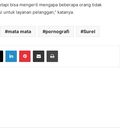
etapi bisa mengerti mengapa beberapa orang tidak
i untuk layanan pelanggan,” katanya.
mata mata
pornografi
Surel
book
X
LinkedIn
Pinterest
Share via Email
Print