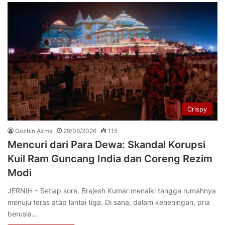
Crispy
Gozhin Azma
29/06/2026
115
Mencuri dari Para Dewa: Skandal Korupsi
Kuil Ram Guncang India dan Coreng Rezim
Modi
JERNIH – Setiap sore, Brajesh Kumar menaiki tangga rumahnya
menuju teras atap lantai tiga. Di sana, dalam keheningan, pria
berusia…