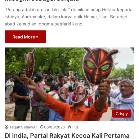
“Perang adalah urusan laki-laki,” demikian ucap Hektor kepada
istrinya, Andromake, dalam karya epik Homer, Iliad. Berabad-
abad kemudian, dogma patriarki kuno…
Read More »
Crispy
Teguh Setiawan
06/06/2026
118
Di India, Partai Rakyat Kecoa Kali Pertama