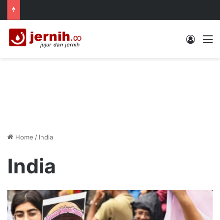
Log In
M
Home
/
India
India