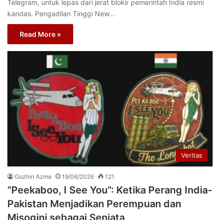
Telegram, untuk lepas dari jerat blokir pemerintah India resmi
kandas. Pengadilan Tinggi New…
Read More »
Veritas
Gozhin Azma
19/06/2026
121
“Peekaboo, I See You”: Ketika Perang India-
Pakistan Menjadikan Perempuan dan
Misogini sebagai Senjata