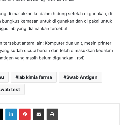
ang di masukkan ke dalam hidung setelah di gunakan, di
m bungkus kemasan untuk di gunakan dan di pakai untuk
ugas lab yang diamankan tersebut.
ersebut antara lain; Komputer dua unit, mesin printer
as yang sudah dicuci bersih dan telah dimasukkan kedalam
ntigen yang masih belum digunakan . (tvl)
mu
lab kimia farma
Swab Antigen
swab test
book
X
LinkedIn
Pinterest
Share via Email
Print