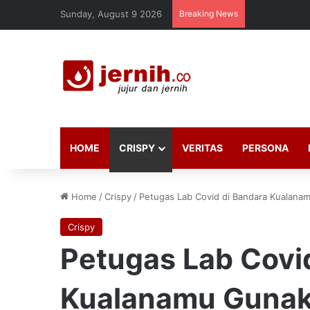
Sunday, August 9 2026
Breaking News
HOME
CRISPY
VERITAS
PERSONA
Home
/
Crispy
/
Petugas Lab Covid di Bandara Kualana
Crispy
Petugas Lab Covi
Kualanamu Gunak