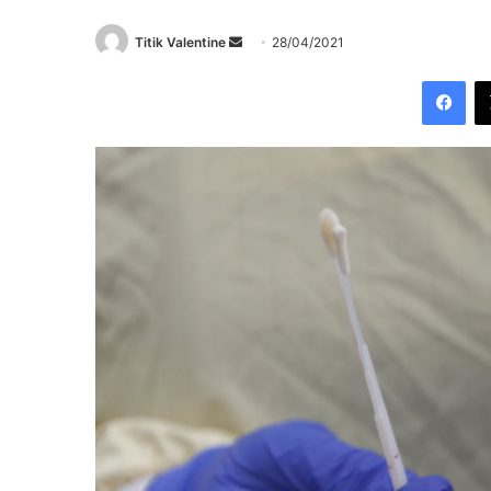
Send
Titik Valentine
28/04/2021
an
Fac
email