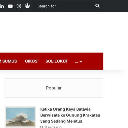
ook
LinkedIn
YouTube
Instagram
Log In
Search
for
M SUMUS
OIKOS
SOLILOKUI
…
Popular
Ketika Orang Kaya Batavia
Berwisata ke Gunung Krakatau
yang Sedang Meletus
31 mins ago