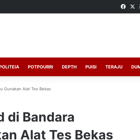
Faceb
X
POLITEIA
POTPOURRI
DEPTH
PUISI
TERAJU
DU
mu Gunakan Alat Tes Bekas
d di Bandara
an Alat Tes Bekas