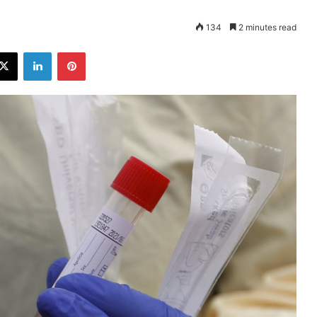
134
2 minutes read
ebook
X
LinkedIn
Pinterest