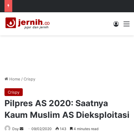
Log In
M
Home
/
Crispy
Crispy
Pilpres AS 2020: Saatnya
Kaum Muslim AS Dieksploitasi
Send
Dsy
09/02/2020
143
4 minutes read