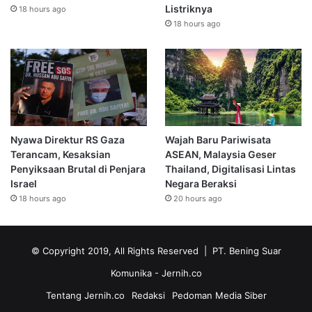
Listriknya
18 hours ago
18 hours ago
Nyawa Direktur RS Gaza
Wajah Baru Pariwisata
Terancam, Kesaksian
ASEAN, Malaysia Geser
Penyiksaan Brutal di Penjara
Thailand, Digitalisasi Lintas
Israel
Negara Beraksi
18 hours ago
20 hours ago
© Copyright 2019, All Rights Reserved | PT. Bening Suar
Komunika
- Jernih.co
Tentang Jernih.co
Redaksi
Pedoman Media Siber