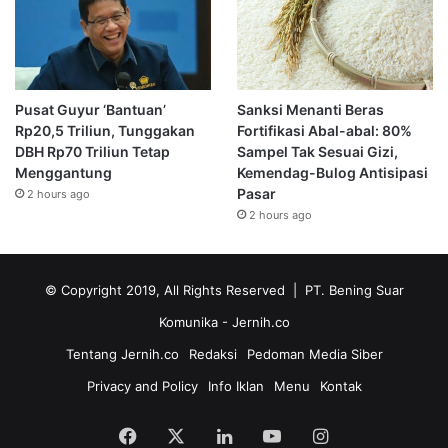
Pusat Guyur ‘Bantuan’
Sanksi Menanti Beras
Rp20,5 Triliun, Tunggakan
Fortifikasi Abal-abal: 80%
DBH Rp70 Triliun Tetap
Sampel Tak Sesuai Gizi,
Menggantung
Kemendag-Bulog Antisipasi
Pasar
2 hours ago
2 hours ago
© Copyright 2019, All Rights Reserved | PT. Bening Suar
Komunika
- Jernih.co
Tentang Jernih.co
Redaksi
Pedoman Media Siber
Privacy and Policy
Info Iklan
Menu
Kontak
Facebook
X
LinkedIn
YouTube
Instagram