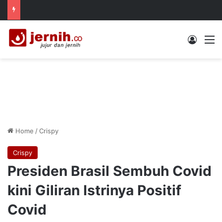
Log In
M
Home
/
Crispy
Crispy
Presiden Brasil Sembuh Covid
kini Giliran Istrinya Positif
Covid