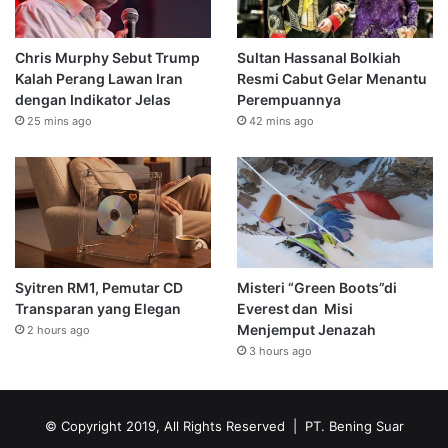
Chris Murphy Sebut Trump
Sultan Hassanal Bolkiah
Kalah Perang Lawan Iran
Resmi Cabut Gelar Menantu
dengan Indikator Jelas
Perempuannya
25 mins ago
42 mins ago
Syitren RM1, Pemutar CD
Misteri “Green Boots”di
Transparan yang Elegan
Everest dan Misi
Menjemput Jenazah
2 hours ago
3 hours ago
© Copyright 2019, All Rights Reserved | PT. Bening Suar