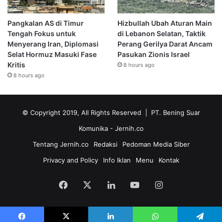
Pangkalan AS di Timur
Hizbullah Ubah Aturan Main
Tengah Fokus untuk
di Lebanon Selatan, Taktik
Menyerang Iran, Diplomasi
Perang Gerilya Darat Ancam
Selat Hormuz Masuki Fase
Pasukan Zionis Israel
Kritis
8 hours ago
8 hours ago
© Copyright 2019, All Rights Reserved | PT. Bening Suar
Komunika
- Jernih.co
Tentang Jernih.co
Redaksi
Pedoman Media Siber
Privacy and Policy
Info Iklan
Menu
Kontak
Facebook
X
LinkedIn
YouTube
Instagram