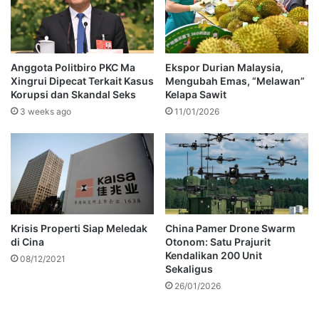
Anggota Politbiro PKC Ma
Ekspor Durian Malaysia,
Xingrui Dipecat Terkait Kasus
Mengubah Emas, “Melawan”
Korupsi dan Skandal Seks
Kelapa Sawit
3 weeks ago
11/01/2026
Krisis Properti Siap Meledak
China Pamer Drone Swarm
di Cina
Otonom: Satu Prajurit
Kendalikan 200 Unit
08/12/2021
Sekaligus
26/01/2026