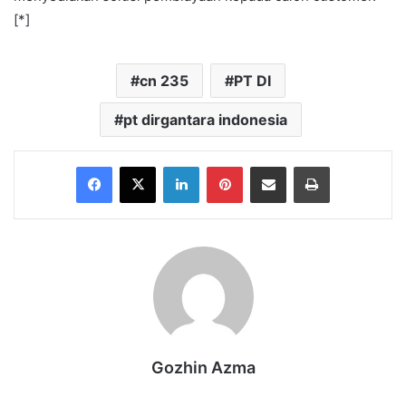
[*]
cn 235
PT DI
pt dirgantara indonesia
Facebook
X
LinkedIn
Pinterest
Share via Email
Print
Gozhin Azma