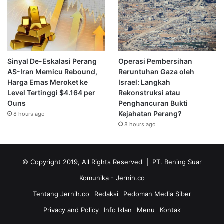
Sinyal De-Eskalasi Perang
Operasi Pembersihan
AS-Iran Memicu Rebound,
Reruntuhan Gaza oleh
Harga Emas Meroket ke
Israel: Langkah
Level Tertinggi $4.164 per
Rekonstruksi atau
Ouns
Penghancuran Bukti
Kejahatan Perang?
8 hours ago
8 hours ago
© Copyright 2019, All Rights Reserved | PT. Bening Suar
Komunika
- Jernih.co
Tentang Jernih.co
Redaksi
Pedoman Media Siber
Privacy and Policy
Info Iklan
Menu
Kontak